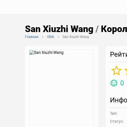
San Xiuzhi Wang
/
Корол
Главная
ONA
San Xiuzhi Wang
Рейт
0
Инфо
Тип:
Статус: