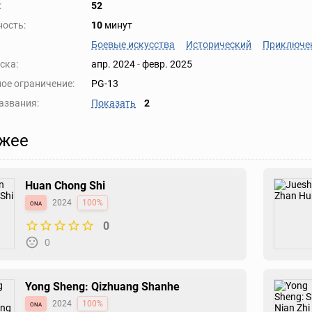
:
52
ость:
10
минут
Боевые искусства
Исторический
Приключе
ска:
апр. 2024
-
февр. 2025
ое ограничение:
PG-13
азвания:
Показать
2
жее
Huan Chong Shi
ona
2024
100%
0
0
Yong Sheng: Qizhuang Shanhe
ona
2024
100%