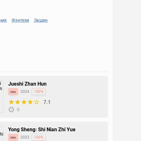
ния
Фэнтези
Экшен
Jueshi Zhan Hun
ona
2024
100%
7.1
0
Yong Sheng: Shi Nian Zhi Yue
ona
2023
100%