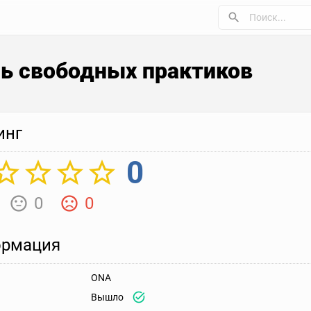
ь свободных практиков
инг
0
0
0
рмация
ONA
Вышло