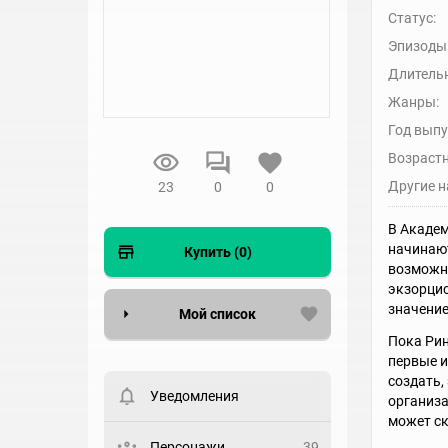
Статус:
Эпизоды
Длительн
Жанры:
Год выпу
Возрастн
Другие н
23
0
0
В Академ
начинают
Купить (0)
возможно
экзорцис
значение
Мой список
Пока Рин
первые и
Вести список могут только
зарегистрированные
создать,
пользователи. Хотите
Уведомления
организа
зарегистрироваться?
может ск
Статус
Персонажи
39