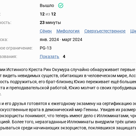
Вышло
:
12
из
12
ость:
23
минуты
Сёнен
Мифология
Сверхъестественное
Шк
ска:
янв. 2024
-
март 2024
ое ограничение:
PG-13
азвания:
Показать
4
ии Истинного Креста Рин Окумура случайно обнаруживает первые п
 видеть невидимых существ, обитающих в человеческом мире, Асси
сть подружиться, его брат-близнец Юкио переживает ещё большее
та и преподавательской работой, Юкио молчит о своих пробудивши
.
 и его друзья готовятся к ежегодному экзамену на сертификацию 
скусственные врата в демонический мир Геенны. Увидев их размер
 экзорцисты понимают, что теперь имеют дело с Иллюминатами, ч
цией. Более того, неразгаданные Иллюминаты внедрили трёх шпион
рываться среди начинающих экзорцистов, поклявшихся защищать 