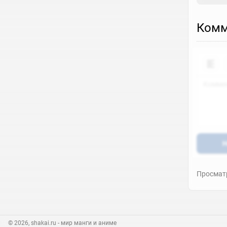
Комм
Н
Просматр
© 2026, shakai.ru
- мир манги и аниме