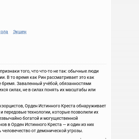
ола
Экшен
ризнаки того, что что-то не так: обычные люди
и. В то время как Рин рассматривает это как
 бремя. Заваленный учёбой, обязанностями
хся силах, не в силах понять их масштабы или
экзорцистов, Орден Истинного Креста обнаруживает
 и передовые технологии, которые позволили их
резвычайно богатой и могущественной
ов в Орден Истинного Креста — и один из них
человечество от демонической угрозы.