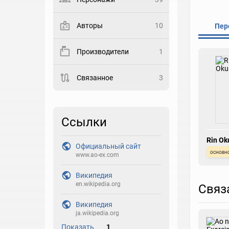
Выберите статус
Авторы
10
Пер
Закладка
Производители
1
Рейтинг
Связанное
3
Выберите рейтинг
Реакция
Выберите реакцию
Ссылки
Rin O
Официальный сайт
основн
www.ao-ex.com
Википедия
en.wikipedia.org
Связ
Википедия
ja.wikipedia.org
Показать
1