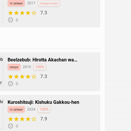
tv сериал
2017
предыстория
7.3
0
Beelzebub: Hirotta Akachan wa
Daimaou!?
спешл
2010
100%
7.3
0
Kuroshitsuji: Kishuku Gakkou-hen
tv сериал
2024
100%
7.9
0