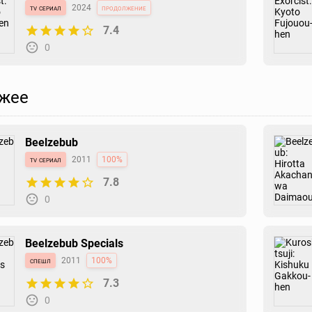
tv сериал
2024
продолжение
7.4
0
жее
Beelzebub
tv сериал
2011
100%
7.8
0
Beelzebub Specials
спешл
2011
100%
7.3
0