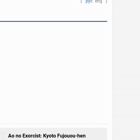
[
рус
eng
]
Ao no Exorcist: Kyoto Fujouou-hen