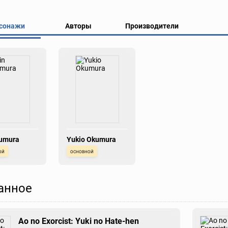
сонажи
Авторы
Производители
kumura
Yukio Okumura
ой
основной
анное
Ao no Exorcist: Yuki no Hate-hen