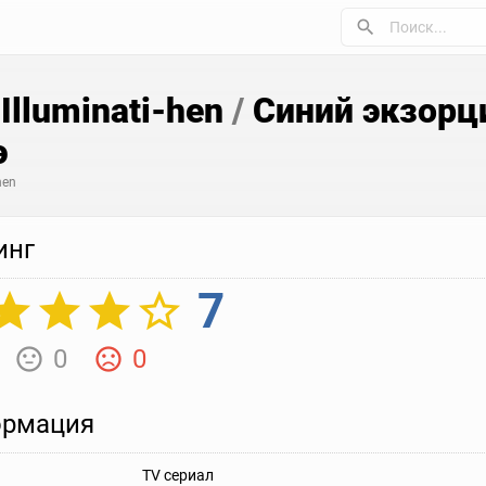
 Illuminati-hen
/
Синий экзорци
э
hen
инг
7
0
0
рмация
TV сериал