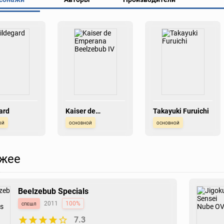
ard
Kaiser de
Takayuki Furuichi
Emperana
ой
основной
основной
Beelzebub IV
жее
Beelzebub Specials
спешл
2011
100%
7.3