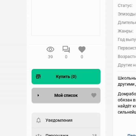
Статус:
Эпизоды
Длительн
Жанры:
Год выпу
Первоис
Возрастн
39
0
0
Другие н
Купить (0)
Школьные
другими 
Домработ
Мой список
обязан в
найдёт к
Вести список могут только
сильнейш
зарегистрированные
пользователи. Хотите
Уведомления
зарегистрироваться?
Статус
Персонажи
18
Пер