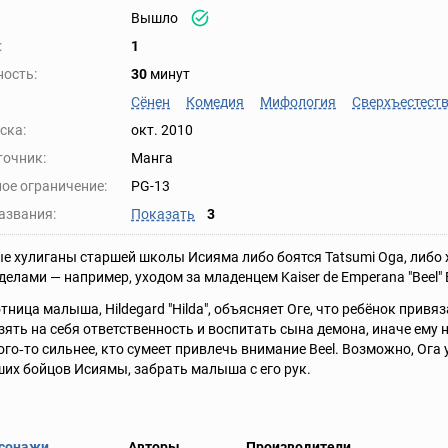
Вышло
:
1
ость:
30
минут
Сёнен
Комедия
Мифология
Сверхъестест
ска:
окт. 2010
точник:
Манга
ое ограничение:
PG-13
азвания:
Показать
3
 хулиганы старшей школы Исияма либо боятся Tatsumi Oga, либо х
делами — например, уходом за младенцем Kaiser de Emperana "Beel"
ница малыша, Hildegard "Hilda", объясняет Оге, что ребёнок привяз
зять на себя ответственность и воспитать сына демона, иначе ему 
ого‑то сильнее, кто сумеет привлечь внимание Beel. Возможно, Ога 
их бойцов Исиямы, забрать малыша с его рук.
сонажи
Авторы
Производители