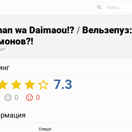
chan wa Daimaou!?
/
Вельзепуз:
монов?!
u!?
инг
7.3
0
0
рмация
Спешл