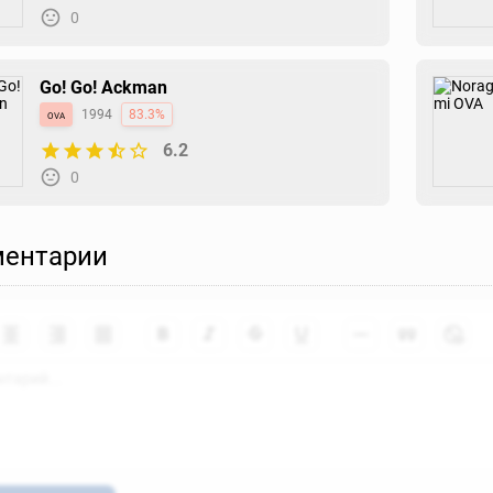
0
Go! Go! Ackman
ova
1994
83.3%
6.2
0
ентарии