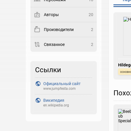
Выберите статус
Авторы
20
Закладка
Производители
2
Рейтинг
Связанное
2
Выберите рейтинг
Реакция
Hildeg
Выберите реакцию
Ссылки
основн
Официальный сайт
www.jumpfesta.com
Похо
Википедия
en.wikipedia.org