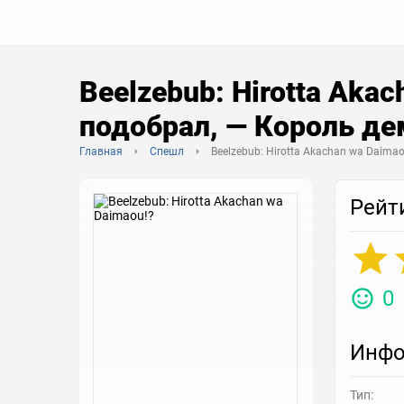
Beelzebub: Hirotta Aka
подобрал, — Король де
Главная
Спешл
Beelzebub: Hirotta Akachan wa Daimao
Рейт
0
Инфо
Тип: