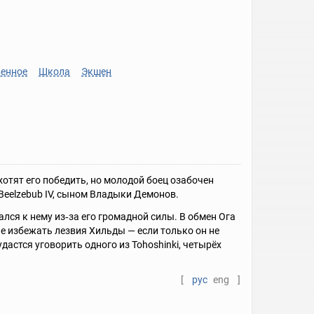
венное
Школа
Экшен
отят его победить, но молодой боец озабочен
 Beelzebub IV, сыном Владыки Демонов.
ался к нему из‑за его громадной силы. В обмен Ога
не избежать лезвия Хильды — если только он не
удастся уговорить одного из Tohoshinki, четырёх
[
рус
eng
]