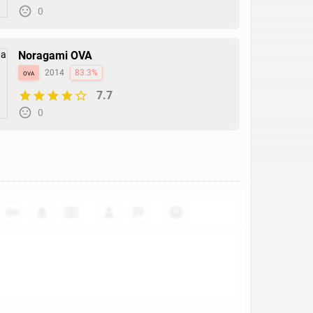
0
Noragami OVA
ova
2014
83.3%
7.7
0