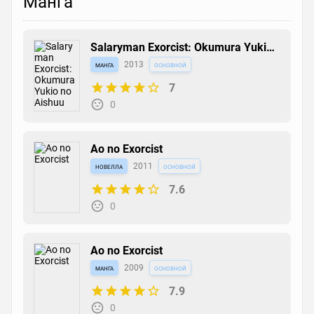
Манга
Salaryman Exorcist: Okumura Yukio
no Aishuu
манга
2013
основной
7
0
Ao no Exorcist
новелла
2011
основной
7.6
0
Ao no Exorcist
манга
2009
основной
7.9
0