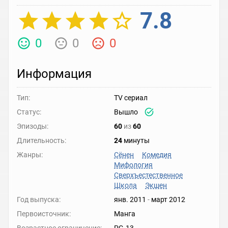
7.8
0
0
0
Информация
Тип:
TV сериал
Статус:
Вышло
Эпизоды:
60
из
60
Длительность:
24
минуты
Жанры:
Сёнен
Комедия
Мифология
Сверхъестественное
Школа
Экшен
Год выпуска:
янв. 2011
-
март 2012
Первоисточник:
Манга