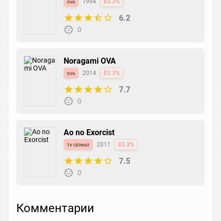
ova
1994
83.3%
6.2
0
Noragami OVA
ova
2014
83.3%
7.7
0
Ao no Exorcist
tv сериал
2011
83.3%
7.5
0
Комментарии