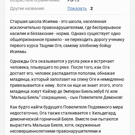
Возрастное ограничение:
PG-13
Другие названия:
Показать
2
Старшая школа Исияма - это школа, населенная
исключительно правонарушителями, где беспрерывное
насилие и беззаконие - норма. Однако существует одно
общепризнанное правило - не переходить дорогу ученику
первого курса Тацуми Оге, самому злобному бойцу
Исиямы.
Однажды Ога оказывается у русла реки и встречает
человека, плывущего по реке. После того, как Ога
достает его, человек распадается пополам, обнажая
младенца, который заползает на спину Оге и немедленно
привязывается к нему. Хотя он еще не знает этого, этого
младенца зовут Кайзер де Эмперан Беельзебуб IV, или
“Малыш Беель” сокращенно, - сын Повелителя Демонов!
Как будто найти будущего Повелителя Подземного мира
недостаточно, Ога также сталкивается с Хильдегард,
демонической горничной Бееля. Вместе они пытаются
вырастить Малыша Бееля, хотя, окруженные
несовершеннолетними правонарушителями и