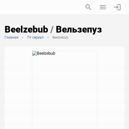
Beelzebub
/
Вельзепуз
Главная
TV сериал
Beelzebub