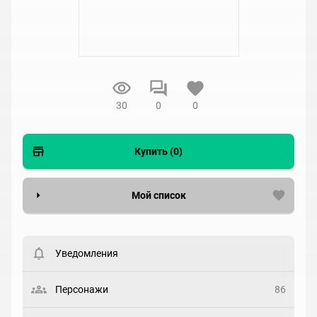
30
0
0
Купить (0)
Мой список
Вести список могут только зарегистрированные
пользователи. Хотите
зарегистрироваться?
Уведомления
Статус
Выберите статус
Персонажи
86
Закладка