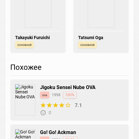
Takayuki Furuichi
Tatsumi Oga
основной
основной
Похожее
Jigoku Sensei Nube OVA
ova
1998
100%
7.1
0
Go! Go! Ackman