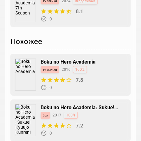
tv сериал
2024
продолжение
8.1
0
Похожее
Boku no Hero Academia
tv сериал
2016
100%
7.8
0
Boku no Hero Academia: Sukue!
Kyuujo Kunren!
ova
2017
100%
7.2
0