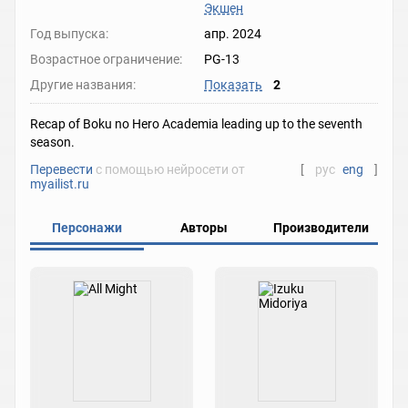
Экшен
Год выпуска:
апр. 2024
Возрастное ограничение:
PG-13
Другие названия:
Показать
2
Recap of Boku no Hero Academia leading up to the seventh
season.
Перевести
с помощью нейросети от
[
рус
eng
]
myailist.ru
Персонажи
Авторы
Производители