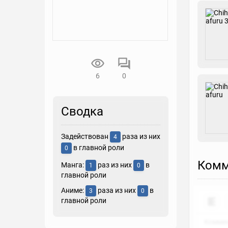
6
0
Сводка
Задействован
раза из них
4
в главной роли
0
Комм
Манга:
раз из них
в
1
0
главной роли
Аниме:
раза из них
в
3
0
главной роли