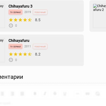
Chihayafuru 3
tv сериал
2019
побочный
8.5
0
Chihayafuru
tv сериал
2011
побочный
8.2
0
ентарии