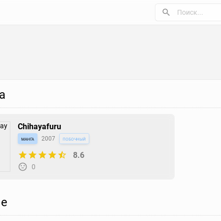
а
Chihayafuru
манга
2007
побочный
8.6
0
е