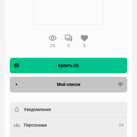
25
0
0
Купить (0)
Мой список
Вести список могут только зарегистрированные
пользователи. Хотите
зарегистрироваться?
Уведомления
Статус
Выберите статус
Персонажи
34
Закладка