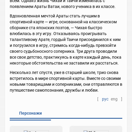
всем. Однако жизнь Чихаи и Таичи изменилась с
появлением Араты Ватаи, нового ученика в их классе.
Вдохновленная мечтой Араты стать лучшим в
спортивной карте — игре, основанной на классическом
сборнике ста японских поэтов, — Чихая быстро
влюбилась в эту игру. Отказываясь проигрывать
талантливому Арате, гордый Таичи присоединился к ним
и погрузился в игру, стремясь когда-нибудь превзойти
своего судьбоносного соперника. Три друга проводили
все свое детство, практикуясь в карте каждый день, пока
некоторые обстоятельства не заставили их расстаться.
Несколько лет спустя, уже в старшей школе, трио снова
встретилось в мире спортивной карты. Вместе со своими
новыми товарищами и соперниками, они отправляются в
путешествие самопознания, дружбы и любви.
[
рус
eng
]
Персонажи