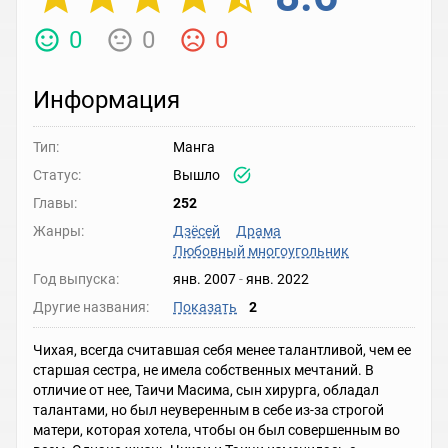
0
0
0
Информация
Тип:
Манга
Статус:
Вышло
Главы:
252
Жанры:
Дзёсей
Драма
Любовный многоугольник
Год выпуска:
янв. 2007
-
янв. 2022
Другие названия:
Показать
2
Чихая, всегда считавшая себя менее талантливой, чем ее
старшая сестра, не имела собственных мечтаний. В
отличие от нее, Таичи Масима, сын хирурга, обладал
талантами, но был неуверенным в себе из-за строгой
матери, которая хотела, чтобы он был совершенным во