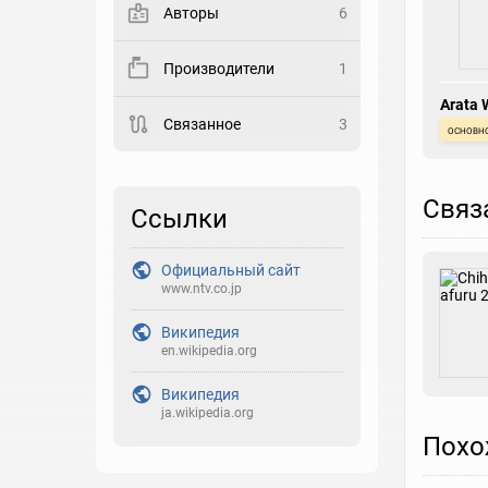
Авторы
6
Закладка
Производители
1
Рейтинг
Arata 
Связанное
3
Выберите рейтинг
основн
Реакция
Связ
Выберите реакцию
Ссылки
Официальный сайт
www.ntv.co.jp
Википедия
en.wikipedia.org
Википедия
ja.wikipedia.org
Похо