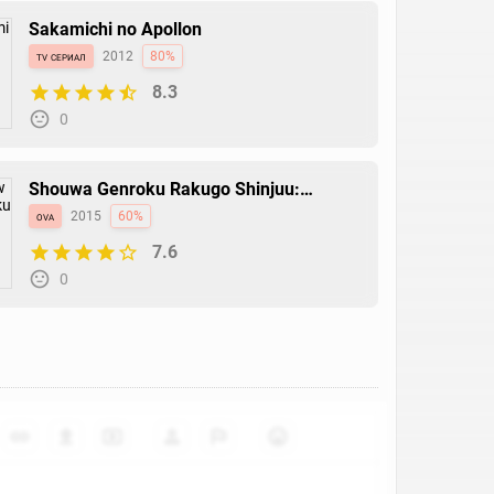
Sakamichi no Apollon
tv сериал
2012
80%
8.3
0
Shouwa Genroku Rakugo Shinjuu:
Yotarou Hourou-hen
ova
2015
60%
7.6
0