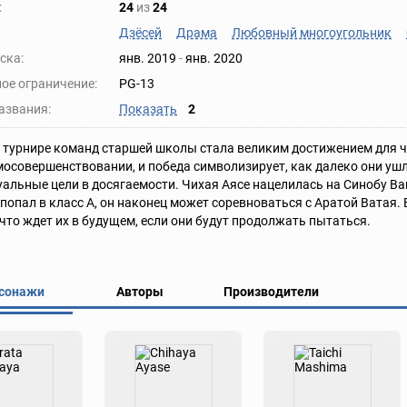
:
24
из
24
Дзёсей
Драма
Любовный многоугольник
ска:
янв. 2019
-
янв. 2020
ое ограничение:
PG-13
азвания:
Показать
2
 турнире команд старшей школы стала великим достижением для 
мосовершенствовании, и победа символизирует, как далеко они ушл
альные цели в досягаемости. Чихая Аясе нацелилась на Синобу Вак
опал в класс А, он наконец может соревноваться с Аратой Ватая. 
 что ждет их в будущем, если они будут продолжать пытаться.
сонажи
Авторы
Производители