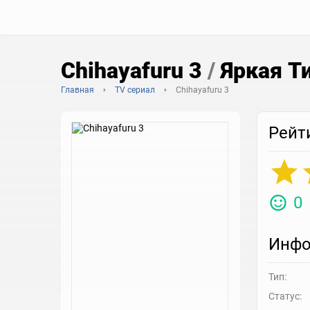
Chihayafuru 3
/
Яркая Ти
Главная
TV сериал
Chihayafuru 3
Рейт
0
Инфо
Тип:
Статус: