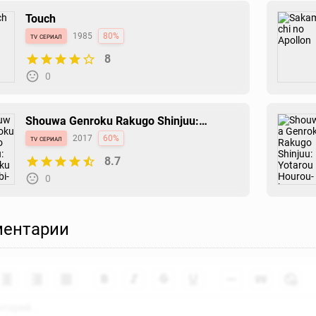
Touch
tv сериал
1985
80%
8
0
Shouwa Genroku Rakugo Shinjuu:
Sukeroku Futatabi-hen
tv сериал
2017
60%
8.7
0
ентарии