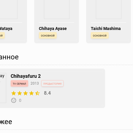
Wataya
Chihaya Ayase
Taichi Mashima
ой
основной
основной
анное
Chihayafuru 2
tv сериал
2013
предыстория
8.4
0
жее