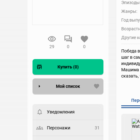
Эпизоды
Жанры:
Год выпу
Возрастн
Другие н
29
0
0
Победа в
шаг в са
индивиду
Купить (0)
Машима п
сказать,
Мой список
Пер
Вести список могут только
зарегистрированные
пользователи. Хотите
Уведомления
зарегистрироваться?
Статус
Персонажи
31
Выберите статус