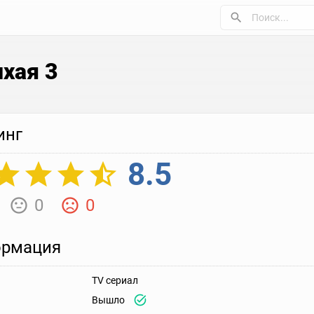
хая 3
инг
8.5
0
0
рмация
TV сериал
Вышло