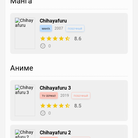
Манга
Chihayafuru
манга
2007
побочный
8.6
0
Аниме
Chihayafuru 3
tv сериал
2019
побочный
8.5
0
Chihayafuru 2