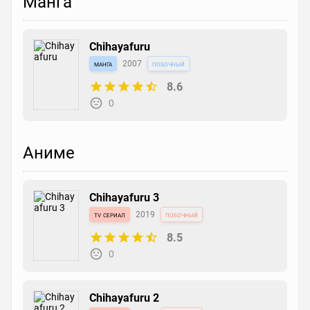
Манга
Chihayafuru
манга
2007
побочный
8.6
0
Аниме
Chihayafuru 3
tv сериал
2019
побочный
8.5
0
Chihayafuru 2