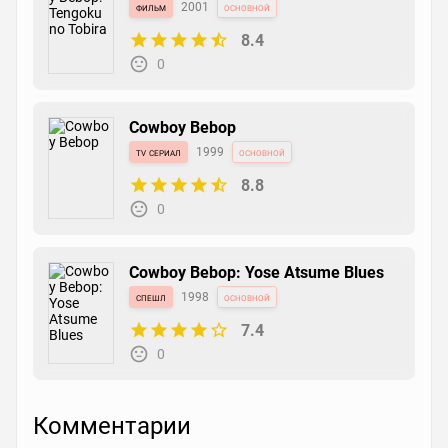
фильм
2001
основной
8.4
0
Cowboy Bebop
tv сериал
1999
основной
8.8
0
Cowboy Bebop: Yose Atsume Blues
спешл
1998
основной
7.4
0
Комментарии