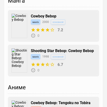
Манга
Cowboy Bebop
манга
2000
основной
7.2
0
Shooting Star Bebop: Cowboy Bebop
манга
1998
основной
6.7
0
Аниме
Cowboy Bebop: Tengoku no Tobira