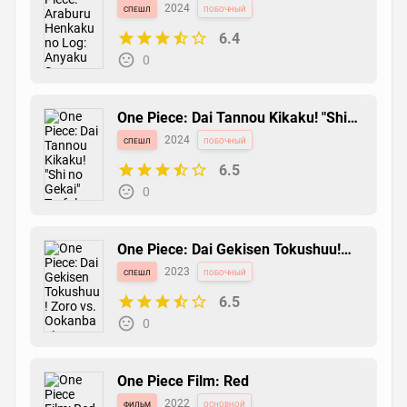
Anyaku Suru Kakumeigun!
спешл
2024
побочный
6.4
One Piece: Mugiwara Daigekijou
0
манга
2005
основной
7.3
0
One Piece: Dai Tannou Kikaku! "Shi
no Gekai" Trafalgar Law
спешл
2024
побочный
6.5
One Piece
0
манга
1997
основной
9.2
1
One Piece: Dai Gekisen Tokushuu!
Zoro vs. Ookanban!
спешл
2023
побочный
6.5
0
One Piece Film: Red
фильм
2022
основной