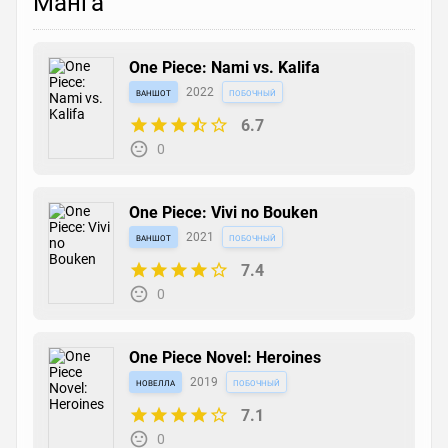
Манга
One Piece: Nami vs. Kalifa
ваншот
2022
побочный
6.7
0
One Piece: Vivi no Bouken
ваншот
2021
побочный
7.4
0
One Piece Novel: Heroines
новелла
2019
побочный
7.1
0