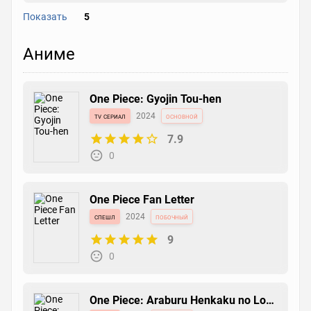
Показать
5
Jisshoku! Akuma no Mi!!
Аниме
ваншот
2011
побочный
6.8
0
One Piece: Gyojin Tou-hen
tv сериал
2024
основной
7.9
Chopperman: Yuke Yuke! Minna no
Chopper-sensei
0
манга
2010
основной
5.8
0
One Piece Fan Letter
спешл
2024
побочный
9
Cross Epoch
0
ваншот
2006
основной
6.5
0
One Piece: Araburu Henkaku no Log: