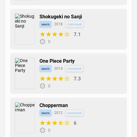
Shokugeki no Sanji
манга
2018
побочный
7.1
0
One Piece Party
манга
2014
основной
7.3
0
Chopperman
манга
2012
основной
6
0