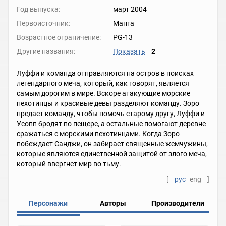
Год выпуска:
март 2004
Первоисточник:
Манга
Возрастное ограничение:
PG-13
Другие названия:
Показать
2
Луффи и команда отправляются на остров в поисках
легендарного меча, который, как говорят, является
самым дорогим в мире. Вскоре атакующие морские
пехотинцы и красивые девы разделяют команду. Зоро
предает команду, чтобы помочь старому другу, Луффи и
Усопп бродят по пещере, а остальные помогают деревне
сражаться с морскими пехотинцами. Когда Зоро
побеждает Санджи, он забирает священные жемчужины,
которые являются единственной защитой от злого меча,
который ввергнет мир во тьму.
[
рус
eng
]
Персонажи
Авторы
Производители