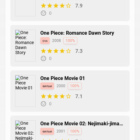
7.9
0
One Piece: Romance Dawn Story
ova
2008
100%
7.3
0
One Piece Movie 01
фильм
2000
100%
7.1
0
One Piece Movie 02: Nejimaki-jima
no Daibouken
фильм
2001
100%