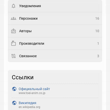
пользователи. Хотите
зарегистрироваться?
Уведомления
Статус
Выберите статус
Персонажи
16
Закладка
Авторы
10
Рейтинг
Производители
1
Выберите рейтинг
Связанное
3
Реакция
Выберите реакцию
Ссылки
Официальный сайт
www.toei-anim.co.jp
Википедия
en.wikipedia.org