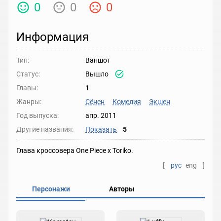
0
0
0
Информация
Тип:
Ваншот
Статус:
Вышло
Главы:
1
Жанры:
Сёнен
Комедия
Экшен
Год выпуска:
апр. 2011
Другие названия:
Показать
5
Глава кроссовера One Piece x Toriko.
[
рус
eng
]
Персонажи
Авторы