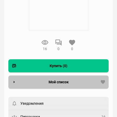
16
0
0
Купить (0)
Мой список
Вести список могут только зарегистрированные
пользователи. Хотите
зарегистрироваться?
Уведомления
Статус
Выберите статус
Персонажи
16