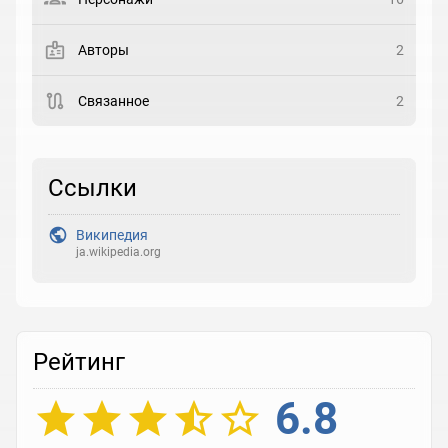
Закладка
Авторы
2
Рейтинг
Связанное
2
Выберите рейтинг
Реакция
Ссылки
Выберите реакцию
Википедия
ja.wikipedia.org
Рейтинг
6.8