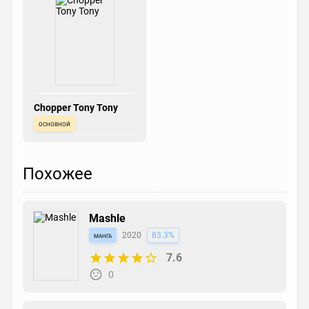
Chopper Tony Tony
основной
Похожее
Mashle
манга
2020
83.3%
7.6
0