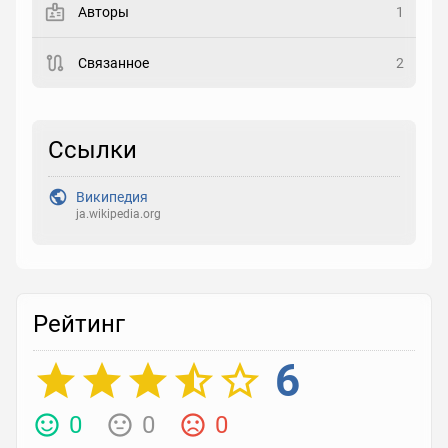
Авторы
1
Рейтинг
Связанное
2
Выберите рейтинг
Реакция
Ссылки
Выберите реакцию
Википедия
ja.wikipedia.org
Рейтинг
6
0
0
0