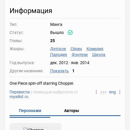
Информация
Тип:
Манга
Статус:
Вышло
Главы:
25
Жанры:
Детское
Сёнен
Комедия
Пародия
Фэнтези
Школа
Год выпуска:
дек. 2012
-
янв. 2014
Другие названия:
Показать
1
One Piece spin-off starring Chopper.
Перевести
с помощью нейросети от
[
рус
eng
]
myailist.ru
Персонажи
Авторы