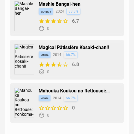
Mashle Bangai-hen
ваншот
2024
83.3%
6.7
0
Magical Pâtissière Kosaki-chan!!
манга
2014
66.7%
6.8
0
Mahouka Koukou no Rettousei:
Yonkoma-hen
манга
2014
66.7%
0
0