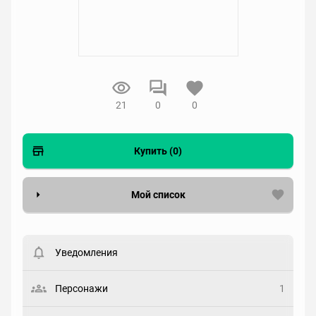
21
0
0
Купить (0)
Мой список
Вести список могут только зарегистрированные
пользователи. Хотите
зарегистрироваться?
Уведомления
Статус
Выберите статус
Персонажи
1
Закладка