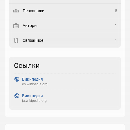
Выберите статус
Персонажи
8
Закладка
Авторы
1
Рейтинг
Связанное
1
Выберите рейтинг
Реакция
Ссылки
Выберите реакцию
Википедия
en.wikipedia.org
Википедия
ja.wikipedia.org