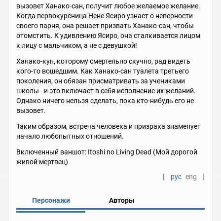
вызовет Ханако-сан, получит любое желаемое желание.
Когда первокурсница Нене Ясиро узнает о неверности
своего парня, она решает призвать Ханако-сан, чтобы
отомстить. К удивлению Ясиро, она сталкивается лицом
к лицу с мальчиком, а не с девушкой!
Ханако-кун, которому смертельно скучно, рад видеть
кого-то вошедшим. Как Ханако-сан туалета третьего
поколения, он обязан присматривать за учениками
школы - и это включает в себя исполнение их желаний.
Однако ничего нельзя сделать, пока кто-нибудь его не
вызовет.
Таким образом, встреча человека и призрака знаменует
начало любопытных отношений.
Включенный ваншот: Itoshi no Living Dead (Мой дорогой
живой мертвец)
[
рус
eng
]
Персонажи
Авторы