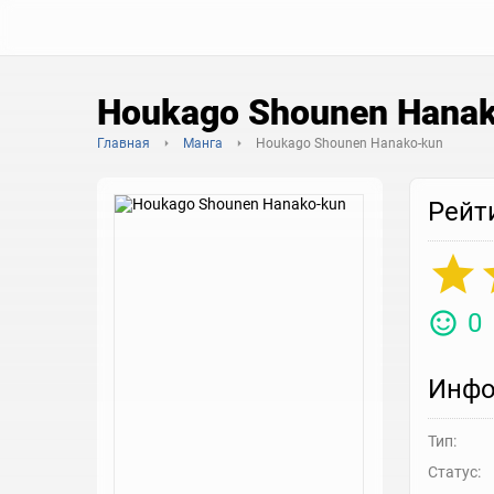
Houkago Shounen Hana
Главная
Манга
Houkago Shounen Hanako-kun
Рейт
0
Инфо
Тип:
Статус: