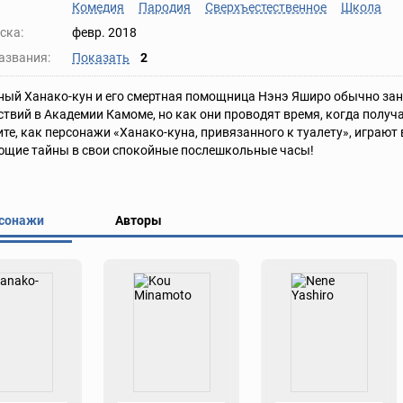
Комедия
Пародия
Сверхъестественное
Школа
ска:
февр. 2018
азвания:
Показать
2
ный Ханако-кун и его смертная помощница Нэнэ Яширо обычно за
твий в Академии Камоме, но как они проводят время, когда получа
те, как персонажи «Ханако-куна, привязанного к туалету», играют
ющие тайны в свои спокойные послешкольные часы!
сонажи
Авторы