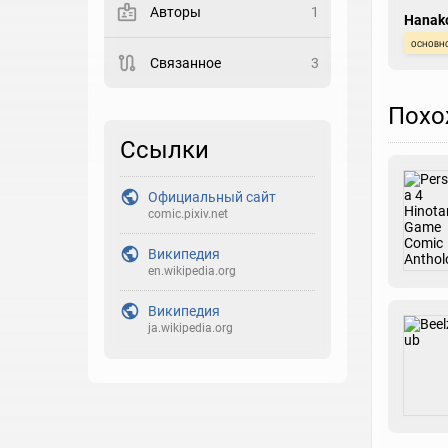
Авторы
1
Hanak
Закладка
основн
Связанное
3
Рейтинг
Похо
Выберите рейтинг
Ссылки
Реакция
Выберите реакцию
Официальный сайт
comic.pixiv.net
Википедия
en.wikipedia.org
Википедия
ja.wikipedia.org