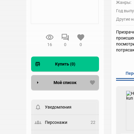
Жанры:
Год выпу
Другие н
Призрач
происшес
посмотри
16
0
0
потряса
Купить (0)
Пер
Мой список
Вести список могут только
зарегистрированные
пользователи. Хотите
Уведомления
зарегистрироваться?
Статус
Персонажи
22
Выберите статус