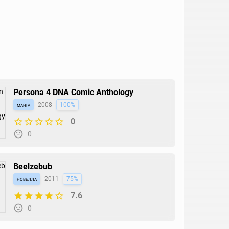
Persona 4 DNA Comic Anthology
манга
2008
100%
0
0
Beelzebub
новелла
2011
75%
7.6
0