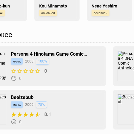
o-kun
Kou Minamoto
Nene Yashiro
ой
основной
основной
жее
Persona 4 Hinotama Game Comic
Anthology
манга
2008
100%
0
0
Beelzebub
манга
2009
75%
8.1
0