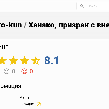
ko-kun
/
Ханако, призрак с в
инг
8.1
0
0
рмация
Манга
Выходит