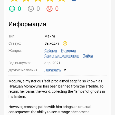
0
0
0
Информация
Тип:
Манга
Статус:
Выходит
Жанры:
Сэйнэн
Комедия
Сверхъестественное
Тайна
Год выпуска:
апр. 2021
Другие названия:
Показать
2
Mogura, a mysterious "self-proclaimed sage" also known as
Hyakuan Momoyumi, has been banned from the afterlife. To
return, he roams the world, collecting the "lamps" of ghosts in
his lantern.
However, crossing paths with him brings an unusual
consequence: the ability to see strange phenomena...