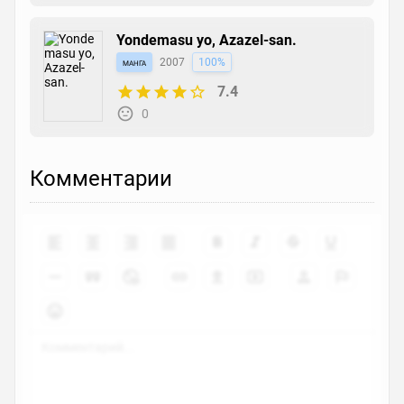
Yondemasu yo, Azazel-san.
манга
2007
100%
7.4
0
Комментарии