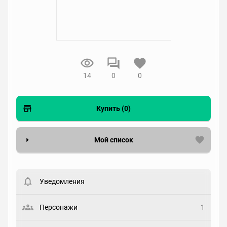
14
0
0
Купить (0)
Мой список
Вести список могут только зарегистрированные
пользователи. Хотите
зарегистрироваться?
Уведомления
Статус
Выберите статус
Персонажи
1
Закладка