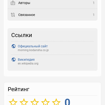
Авторы
1
Рейтинг
Связанное
1
Выберите рейтинг
Реакция
Ссылки
Выберите реакцию
Официальный сайт
morning.kodansha.co.jp
Википедия
en.wikipedia.org
Рейтинг
0