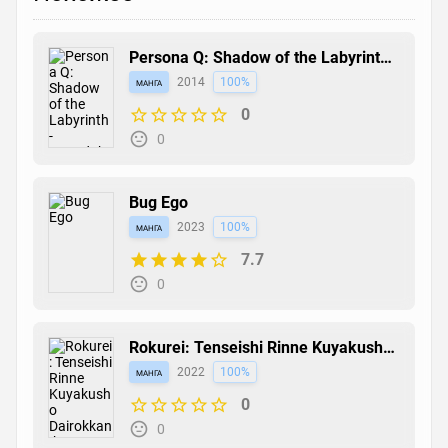
Persona Q: Shadow of the Labyrinth -
Roundabout
манга
2014
100%
0
0
Bug Ego
манга
2023
100%
7.7
0
Rokurei: Tenseishi Rinne Kuyakusho
Dairokkan-bu Joreika Katsudouki
манга
2022
100%
0
0