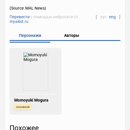
(Source: MAL News)
Перевести
с помощью нейросети от
[
рус
eng
]
myailist.ru
Персонажи
Авторы
Momoyuki Mogura
основной
Похожее