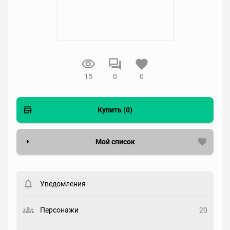
15
0
0
Купить (0)
Мой список
Вести список могут только зарегистрированные
пользователи. Хотите
зарегистрироваться?
Уведомления
Статус
Выберите статус
Персонажи
20
Закладка