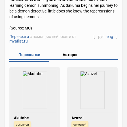
learning demon summoning. As Sakuma begins her journey to
be a demon detective, little does she know the repercussions
of using demons...
(Source: MU)
Перевести
с помощью нейросети от
[
рус
eng
]
myailist.ru
Персонажи
Авторы
Akutabe
Azazel
основной
основной