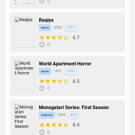
0
Raqiya
манга
2008
100%
6.7
0
World Apartment Horror
манга
1991
100%
6.5
0
Monogatari Series: First Season
новелла
2006
80%
8.9
0