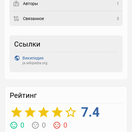
Авторы
1
Рейтинг
Связанное
3
Выберите рейтинг
Реакция
Ссылки
Выберите реакцию
Википедия
ja.wikipedia.org
Рейтинг
7.4
0
0
0