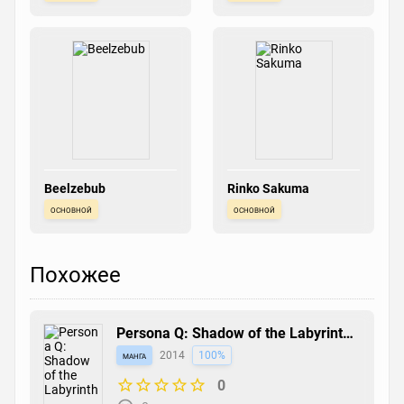
Beelzebub
Rinko Sakuma
основной
основной
Похожее
Persona Q: Shadow of the Labyrinth -
Roundabout
манга
2014
100%
0