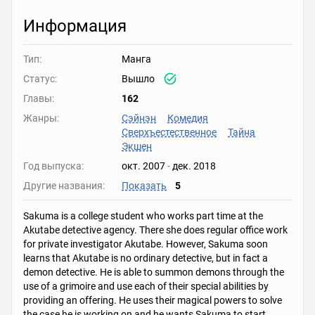
Информация
Тип:
Манга
Статус:
Вышло
Главы:
162
Жанры:
Сэйнэн
Комедия
Сверхъестественное
Тайна
Экшен
Год выпуска:
окт. 2007
-
дек. 2018
Другие названия:
Показать
5
Sakuma is a college student who works part time at the
Akutabe detective agency. There she does regular office work
for private investigator Akutabe. However, Sakuma soon
learns that Akutabe is no ordinary detective, but in fact a
demon detective. He is able to summon demons through the
use of a grimoire and use each of their special abilities by
providing an offering. He uses their magical powers to solve
the case he is working on and he wants Sakuma to start