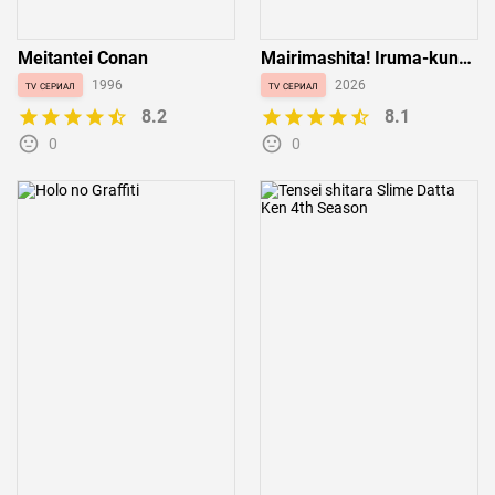
Meitantei Conan
Mairimashita! Iruma-kun
4th Season
tv сериал
1996
tv сериал
2026
8.2
8.1
0
0