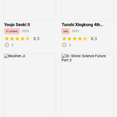
Youjo Senki II
Tunshi Xingkong 4th
Season
tv сериал
2026
ona
2023
8.3
8.3
0
0