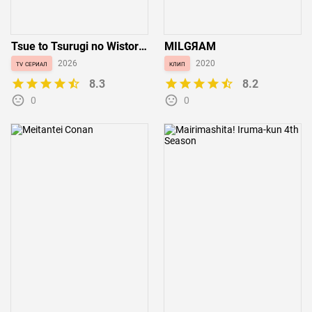
Tsue to Tsurugi no Wistoria
MILGЯAM
Season 2
tv сериал
2026
клип
2020
8.3
8.2
0
0