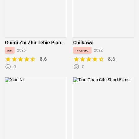
Guimi Zhi Zhu Tebie Pian:
Chiikawa
Liewu
ona
2026
tv сериал
2022
8.6
8.6
0
0