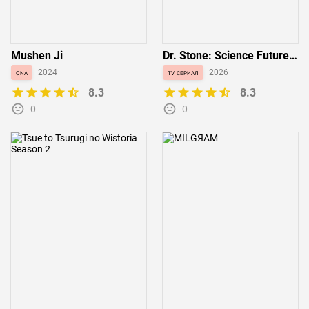
Mushen Ji
Dr. Stone: Science Future
Part 3
ona
2024
tv сериал
2026
8.3
8.3
0
0