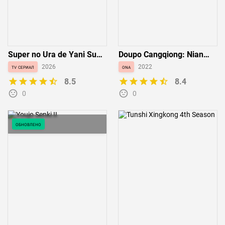
Super no Ura de Yani Suu
Doupo Cangqiong: Nian
Futari
Fan
tv сериал
2026
ona
2022
8.5
8.4
0
0
обновлено