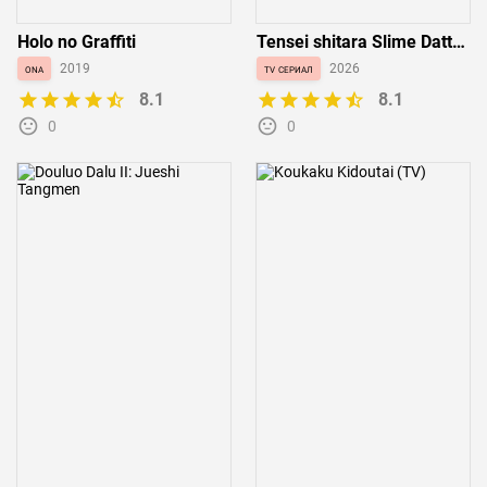
Holo no Graffiti
Tensei shitara Slime Datta
Ken 4th Season
ona
2019
tv сериал
2026
8.1
8.1
0
0