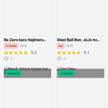
Re:Zero kara Hajimeru
Steel Ball Run: JoJo no
Isekai Seikatsu 4th Season
Kimyou na Bouken
tv сериал
2026
ona
2026
9.2
9.1
0
0
обновлено
обновлено