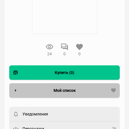
24
0
0
Купить (0)
Мой список
Вести список могут только зарегистрированные
пользователи. Хотите
зарегистрироваться?
Уведомления
Статус
Выберите статус
Персонажи
2k