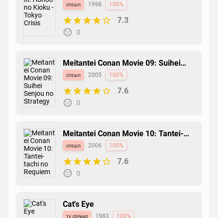
Crisis
спешл
1998
100%
7.3
0
Meitantei Conan Movie 09: Suihei
Senjou no Strategy Recap
спешл
2005
100%
7.6
0
Meitantei Conan Movie 10: Tantei-
tachi no Requiem Recap
спешл
2006
100%
7.6
0
Cat's Eye
tv сериал
1983
100%