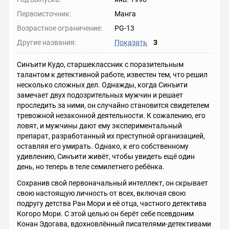
Первоисточник:
Манга
Возрастное ограничение:
PG-13
Другие названия:
Показать
3
Синъити Кудо, старшеклассник с поразительным
талантом к детективной работе, известен тем, что решил
несколько сложных дел. Однажды, когда Синъити
замечает двух подозрительных мужчин и решает
проследить за ними, он случайно становится свидетелем
тревожной незаконной деятельности. К сожалению, его
ловят, и мужчины дают ему экспериментальный
препарат, разработанный их преступной организацией,
оставляя его умирать. Однако, к его собственному
удивлению, Синъити живёт, чтобы увидеть ещё один
день, но теперь в теле семилетнего ребёнка.
Сохранив свой первоначальный интеллект, он скрывает
свою настоящую личность от всех, включая свою
подругу детства Ран Мори и её отца, частного детектива
Когоро Мори. С этой целью он берёт себе псевдоним
Конан Эдогава, вдохновлённый писателями-детективами