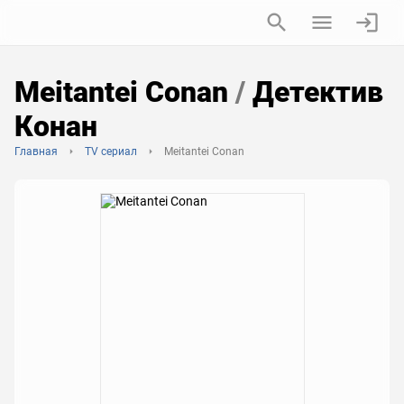
Meitantei Conan
/
Детектив
Конан
Главная
TV сериал
Meitantei Conan