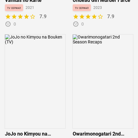
Vanitas no Karte
Undead Girl Murder Farce
tv сериал
2021
tv сериал
2023
7.9
7.9
0
0
JoJo no Kimyou na
Owarimonogatari 2nd