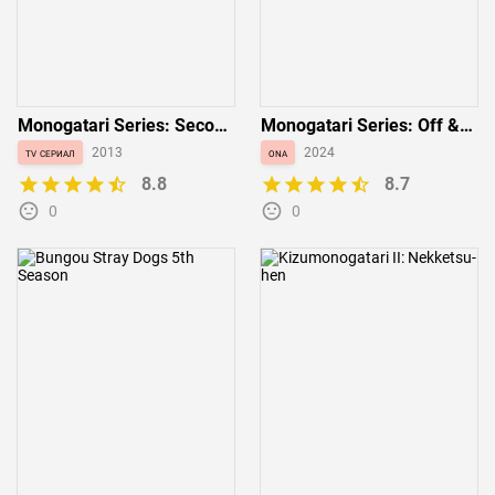
Monogatari Series: Second
Monogatari Series: Off &
Season
Monster Season
tv сериал
2013
ona
2024
8.8
8.7
0
0