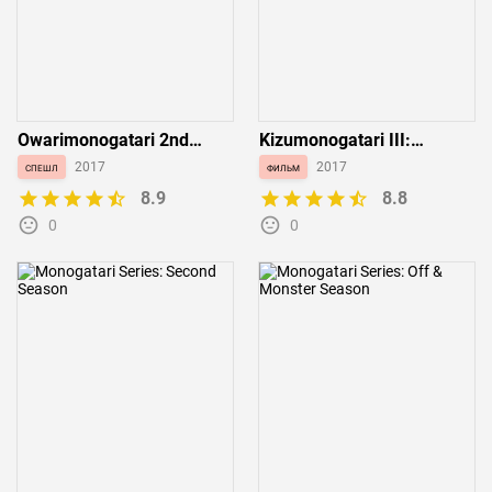
Owarimonogatari 2nd
Kizumonogatari III:
Season
Reiketsu-hen
спешл
2017
фильм
2017
8.9
8.8
0
0