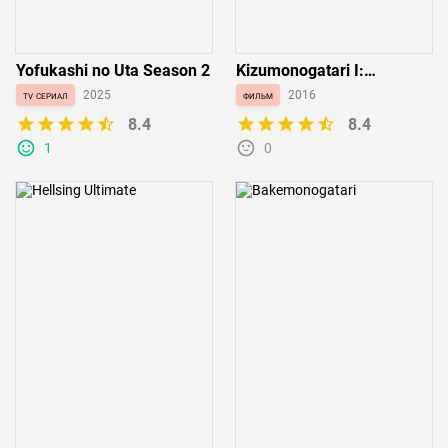
Yofukashi no Uta Season 2
Kizumonogatari I:
Tekketsu-hen
tv сериал
2025
фильм
2016
8.4
8.4
1
0