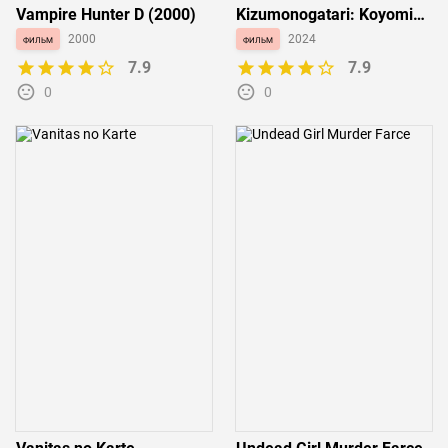
Vampire Hunter D (2000)
Kizumonogatari: Koyomi
Vamp
фильм
2000
фильм
2024
7.9
7.9
0
0