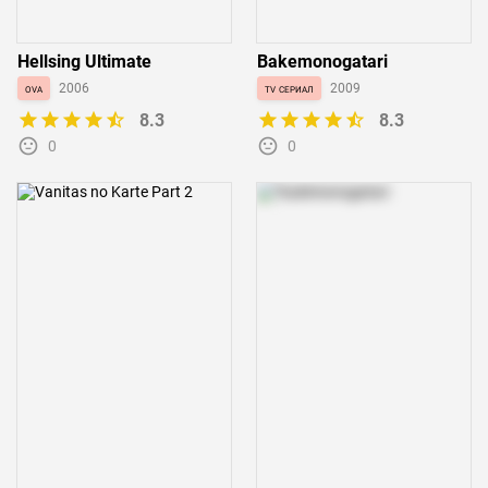
Hellsing Ultimate
Bakemonogatari
ova
2006
tv сериал
2009
8.3
8.3
0
0