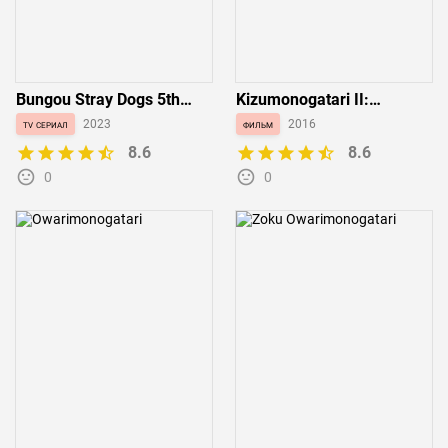
Bungou Stray Dogs 5th
Kizumonogatari II:
Season
Nekketsu-hen
tv сериал
2023
фильм
2016
8.6
8.6
0
0