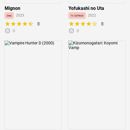
Mignon
Yofukashi no Uta
ona
2023
tv сериал
2022
8
8
0
0