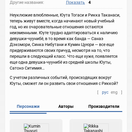
Другие названия:
Показать
4
Неуклюжие влюбленные, Юута Тогаси и Рикка Таканаси,
теперь живут вместе, когда начинают новый учебный
год, но их очаровательные отношения остаются
неизменными. Юуте трудно адаптироваться к наличию
девушки-чуунибё, в то время как банда — Санаэ
Дэкомори, Синка Нибутани и Кумин Цуюри — все еще
придерживаются своих причуд, несмотря на то, что
перешли в следующий класс. Что еще хуже, появляется
еще одна девушка-чуунибё из средней школы Юуты,
Сатонэ Ситимия…
С учетом различных событий, происходящих вокруг
Юуты, сможет ли он развить свои отношения с Риккой?
[
рус
eng
]
Персонажи
Авторы
Производители