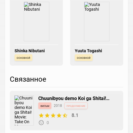
Shinka Nibutani
Yuuta Togashi
основной
основной
Связанное
Chuunibyou demo Koi ga Shitai!
Movie: Take On Me
фильм
2018
продолжение
8.1
0