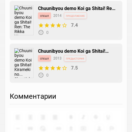
Chuunibyou demo Koi ga Shitai! Ren:
The Rikka Wars
спешл
2014
продолжение
7.4
0
Chuunibyou demo Koi ga Shitai!
Kirameki no... Slapstick Noel
спешл
2013
предыстория
7.5
0
Комментарии