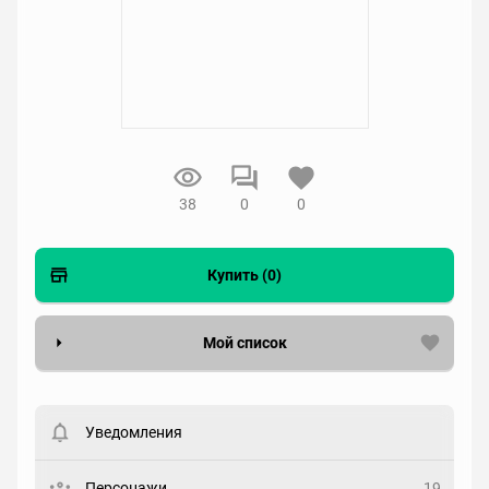
38
0
0
Купить (0)
Мой список
Вести список могут только зарегистрированные
пользователи. Хотите
зарегистрироваться?
Уведомления
Статус
Выберите статус
Персонажи
19