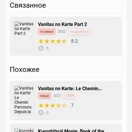
Связанное
Vanitas no Karte Part 2
tv сериал
2022
продолжение
8.2
0
Похожее
Vanitas no Karte: Le Chemin
Parcouru Depuis la Rencontre
спешл
2021
100%
7
0
Kuroshitsuji Movie: Book of the