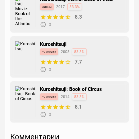
Atlantic
фильм
2017
83.3%
8.3
0
Kuroshitsuji
tv сериал
2008
83.3%
7.7
0
Kuroshitsuji: Book of Circus
tv сериал
2014
83.3%
8.1
0
Комментарии