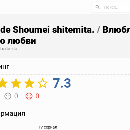
o de Shoumei shitemita.
/
Влюбл
во любви
i shitemita.
инг
7.3
0
0
рмация
TV сериал