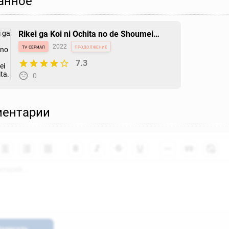
анное
Rikei ga Koi ni Ochita no de Shoumei
shitemita. Heart
tv сериал
2022
продолжение
7.3
0
ентарии
аписать