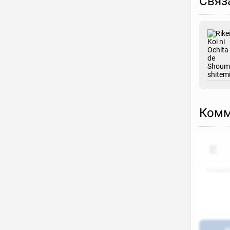
Связ
Комм
Н