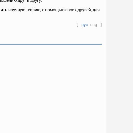
ношению друг к другу.
ить научную теорию, с помощью своих друзей, для
[
рус
eng
]