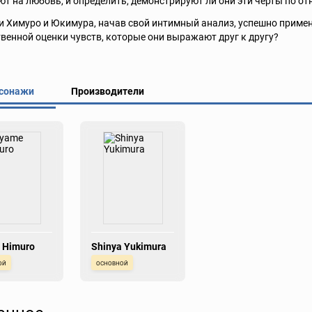
т на любовь, и определить, демонстрируют ли они эти черты по от
и Химуро и Юкимура, начав свой интимный анализ, успешно примен
венной оценки чувств, которые они выражают друг к другу?
сонажи
Производители
 Himuro
Shinya Yukimura
ой
основной