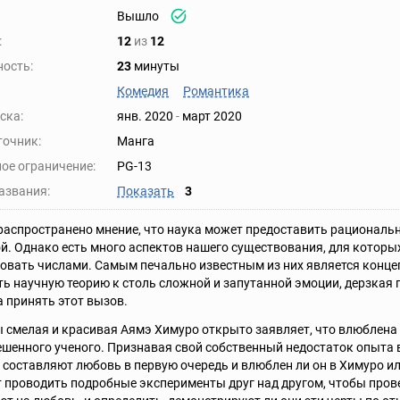
Вышло
:
12
из
12
ость:
23
минуты
Комедия
Романтика
ска:
янв. 2020
-
март 2020
точник:
Манга
ое ограничение:
PG-13
азвания:
Показать
3
аспространено мнение, что наука может предоставить рационал
й. Однако есть много аспектов нашего существования, для которы
вать числами. Самым печально известным из них является конц
ь научную теорию к столь сложной и запутанной эмоции, дерзкая
 принять этот вызов.
смелая и красивая Аямэ Химуро открыто заявляет, что влюблена в
шенного ученого. Признавая свой собственный недостаток опыта 
составляют любовь в первую очередь и влюблен ли он в Химуро ил
 проводить подробные эксперименты друг над другом, чтобы пров