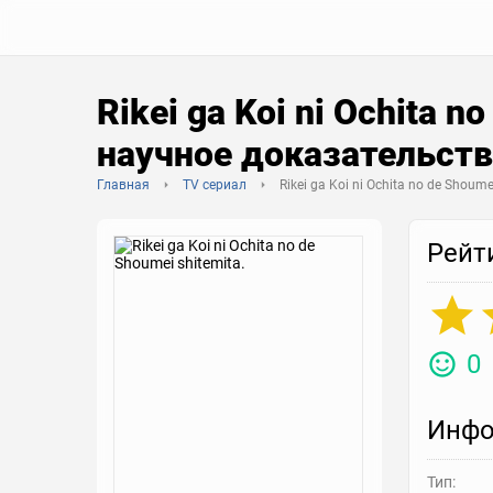
Rikei ga Koi ni Ochita n
научное доказательст
Главная
TV сериал
Rikei ga Koi ni Ochita no de Shoume
Рейт
0
Инфо
Тип: