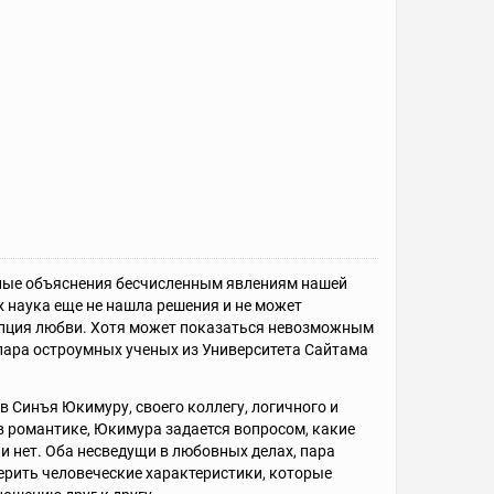
ьные объяснения бесчисленным явлениям нашей
х наука еще не нашла решения и не может
епция любви. Хотя может показаться невозможным
 пара остроумных ученых из Университета Сайтама
 Синъя Юкимуру, своего коллегу, логичного и
в романтике, Юкимура задается вопросом, какие
и нет. Оба несведущи в любовных делах, пара
ерить человеческие характеристики, которые