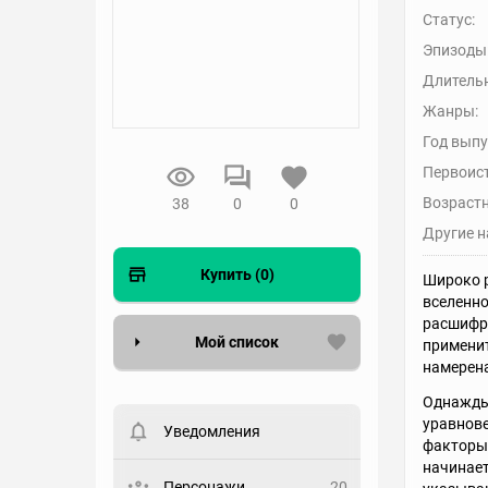
Статус:
Эпизоды
Длительн
Жанры:
Год выпу
Первоис
Возрастн
38
0
0
Другие н
Купить (0)
Широко р
вселенно
расшифро
Мой список
применит
намерена
Вести список могут только
Однажды 
зарегистрированные
уравнове
пользователи. Хотите
Уведомления
факторы 
зарегистрироваться?
начинает
Статус
Персонажи
20