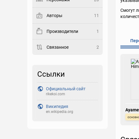
указываю
Выберите статус
Смогут л
Авторы
11
количест
Закладка
Производители
1
Рейтинг
Пер
Связанное
2
Выберите рейтинг
Реакция
Выберите реакцию
Ссылки
Официальный сайт
rikekoi.com
Википедия
Ayame
en.wikipedia.org
основн