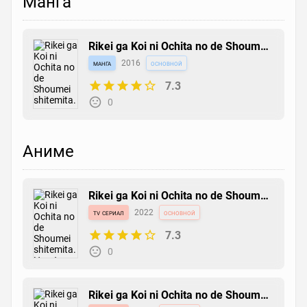
Манга
Rikei ga Koi ni Ochita no de Shoumei
shitemita.
манга
2016
основной
7.3
0
Аниме
Rikei ga Koi ni Ochita no de Shoumei
shitemita. Heart
tv сериал
2022
основной
7.3
0
Rikei ga Koi ni Ochita no de Shoumei