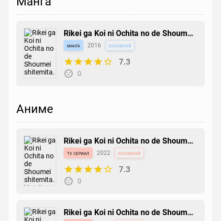
Манга
Rikei ga Koi ni Ochita no de Shoumei
shitemita.
манга
2016
основной
7.3
0
Аниме
Rikei ga Koi ni Ochita no de Shoumei
shitemita. Heart
tv сериал
2022
основной
7.3
0
Rikei ga Koi ni Ochita no de Shoumei