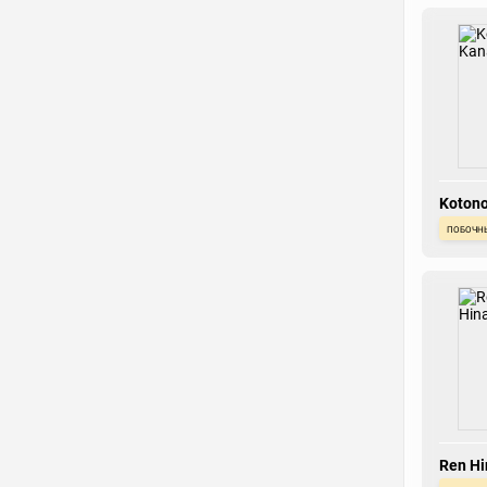
Koton
побочн
Ren Hi