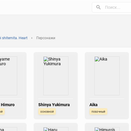
i shitemita. Heart
Персонажи
 Himuro
Shinya Yukimura
Aika
ой
основной
побочный