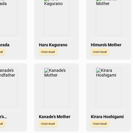
arada
Haru Kagurano
Himuro's Mother
ый
побочный
побочный
's
Kanade's Mother
Kirara Hoshigami
ather
ый
побочный
побочный