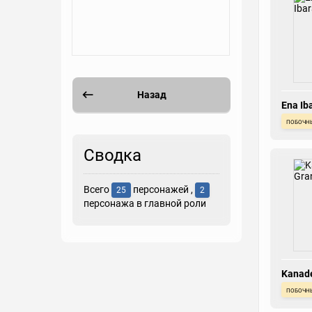
Назад
Ena Ib
побочн
Сводка
Всего
персонажей ,
25
2
персонажа в главной роли
Kanade
Grandf
побочн