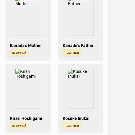
Ibarada's Mother
Kanade's Father
побочный
побочный
Kirari Hoshigami
Kosuke Inukai
побочный
побочный