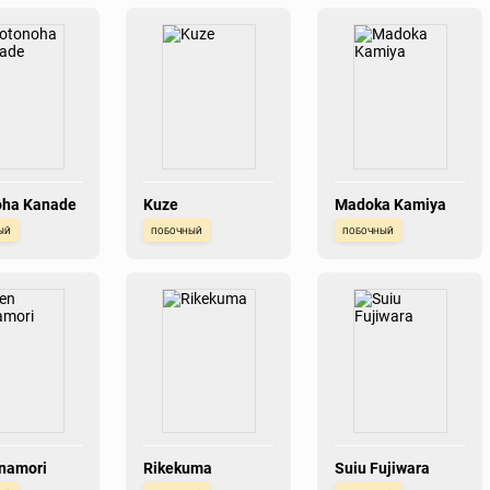
oha Kanade
Kuze
Madoka Kamiya
ый
побочный
побочный
namori
Rikekuma
Suiu Fujiwara