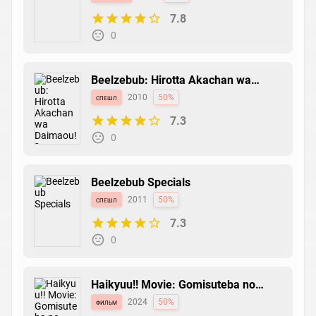
7.8
0
Beelzebub: Hirotta Akachan wa
Daimaou!?
спешл
2010
50%
7.3
0
Beelzebub Specials
спешл
2011
50%
7.3
0
Haikyuu!! Movie: Gomisuteba no
Kessen
фильм
2024
50%