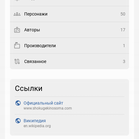
Статус
Выберите статус
Персонажи
50
Закладка
Авторы
17
Рейтинг
Производители
1
Выберите рейтинг
Связанное
3
Реакция
Выберите реакцию
Ссылки
Официальный сайт
www.shokugekinosoma.com
Википедия
en.wikipedia.org