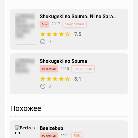
Shokugeki no Souma: Ni no Sara
OVA
ova
2017
продолжение
7.5
0
Shokugeki no Souma
tv сериал
2015
предыстория
8.1
0
Похожее
Beelzebub
tv сериал
2011
50%