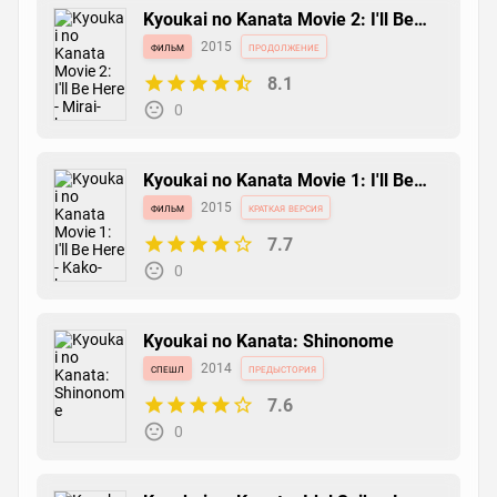
Kyoukai no Kanata Movie 2: I'll Be
Here - Mirai-hen
фильм
2015
продолжение
8.1
0
Kyoukai no Kanata Movie 1: I'll Be
Here - Kako-hen
фильм
2015
краткая версия
7.7
0
Kyoukai no Kanata: Shinonome
спешл
2014
предыстория
7.6
0