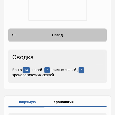
Назад
Сводка
Всего
связей ,
прямых связей ,
14
7
7
хронологических связей
Напрямую
Хронология