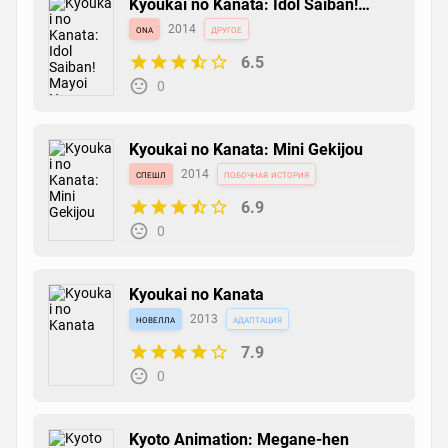
Kyoukai no Kanata: Idol Saiban!
Mayoi Nagara mo Kimi wo Sabaku
ona
2014
другое
Tami
6.5
0
Kyoukai no Kanata: Mini Gekijou
спешл
2014
побочная история
6.9
0
Kyoukai no Kanata
новелла
2013
адаптация
7.9
0
Kyoto Animation: Megane-hen