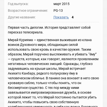
Год выпуска:
март 2015
Возрастное ограничение:
PG-13
Другие названия:
Показать
4
Первая часть дилогии. История представляет собой
пересказ телесериала.
Мирай Курияма — единственная выжившая из клана
воинов Духовного мира, обладающих силой
использовать свою кровь в качестве оружия. Таким
образом, Мирай поручено выслеживать и убивать “ёму”
— существ, которые, как говорят, являются проявлением
негативных человеческих эмоций. Однажды, глубоко
задумавшись на крыше школы, Мирай встречает
Акихито Канбару, редкого полукровку ёму в
человеческом обличье. В панике она вонзает в него свою
кровавую саблю, только чтобы понять, что он
бессмертное существо. С тех пор между ними
завязывается импровизированная дружба, в основе
которой лежит то, что Мирай постоянно пытается убить
Акихито, чтобы повысить свою собственную
колеблющуюся уверенность в себе как воина Духовного