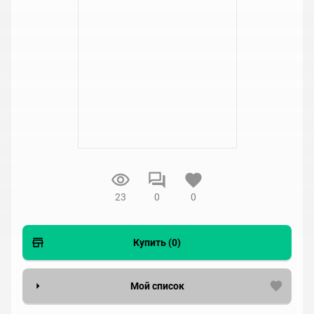
23
0
0
Купить (0)
Мой список