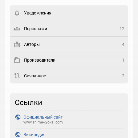
Вести список могут только зарегистрированные
пользователи. Хотите
зарегистрироваться?
Уведомления
Статус
Выберите статус
Персонажи
12
Закладка
Авторы
4
Рейтинг
Производители
1
Выберите рейтинг
Связанное
2
Реакция
Выберите реакцию
Ссылки
Официальный сайт
www.anime-kyokai.com
Википедия