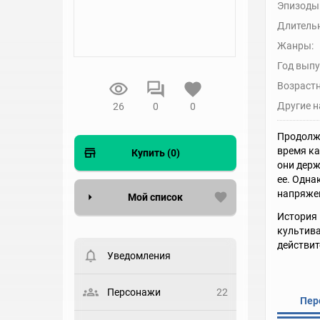
Эпизоды
Длительн
Жанры:
Год выпу
Возрастн
Другие н
26
0
0
Продолжа
время ка
Купить (0)
они держ
ее. Одна
напряжен
Мой список
История 
культива
Вести список могут только
зарегистрированные
действит
пользователи. Хотите
Уведомления
зарегистрироваться?
Статус
Персонажи
22
Пер
Выберите статус