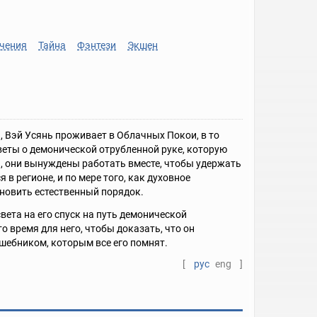
чения
Тайна
Фэнтези
Экшен
 Вэй Усянь проживает в Облачных Покои, в то
веты о демонической отрубленной руке, которую
и, они вынуждены работать вместе, чтобы удержать
в регионе, и по мере того, как духовное
ановить естественный порядок.
ета на его спуск на путь демонической
 время для него, чтобы доказать, что он
лшебником, которым все его помнят.
[
рус
eng
]