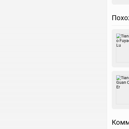
Похо
Комм