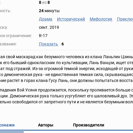
:
8
из
8
ость:
24
минуты
Драма
Исторический
Мифология
Приклю
ска:
сент. 2019
ое ограничение:
R-17
азвания:
Показать
6
я свой маскарад как безумного человека из клана Ланьлин Цзинь,
к его бывший одноклассник по культивации, Лань Ванцзи, ищет от
ат под стражей. Из-за огромной темной энергии, исходящей от рук
ко демоническая рука - не единственная темная сила, скрывающаяся 
ие растет в горах клана Гусу Лань, они должны попытаться восст
падения Вэй Усяня продолжается, поскольку проливается больше св
ции. Демоническая рука только усугубляет его шаловливый дух. Это
ельно освободился от запретного пути и не является безумным во
сонажи
Авторы
Производители