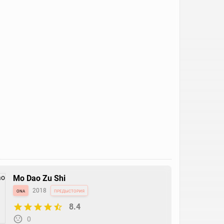
Mo Dao Zu Shi
ona
2018
предыстория
8.4
0