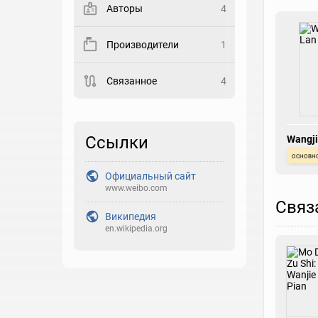
Авторы
4
Закладка
Производители
1
Рейтинг
Связанное
4
Выберите рейтинг
Реакция
Выберите реакцию
Ссылки
Wangji
основн
Официальный сайт
www.weibo.com
Связ
Википедия
en.wikipedia.org