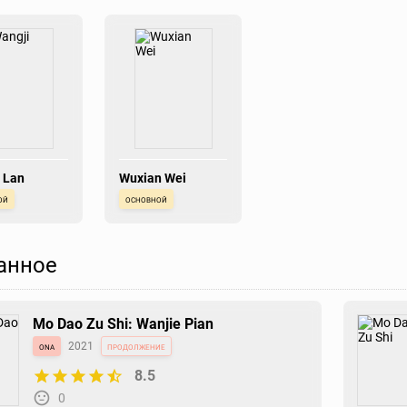
 Lan
Wuxian Wei
ой
основной
анное
Mo Dao Zu Shi: Wanjie Pian
ona
2021
продолжение
8.5
0