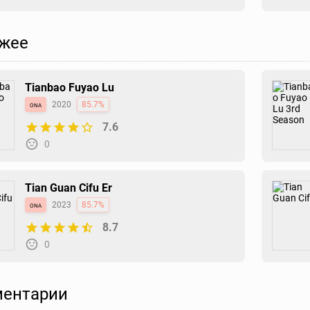
жее
Tianbao Fuyao Lu
ona
2020
85.7%
7.6
0
Tian Guan Cifu Er
ona
2023
85.7%
8.7
0
ентарии