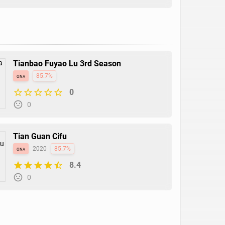
Tianbao Fuyao Lu 3rd Season
ona
85.7%
0
0
Tian Guan Cifu
ona
2020
85.7%
8.4
0