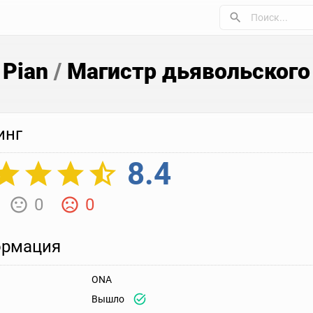
 Pian
/
Магистр дьявольского 
инг
8.4
0
0
рмация
ONA
Вышло