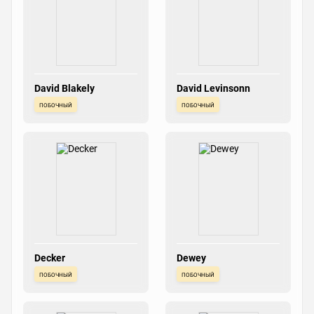
David Blakely
David Levinsonn
побочный
побочный
Decker
Dewey
побочный
побочный