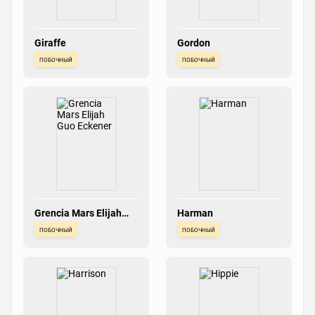
Giraffe
Gordon
побочный
побочный
Grencia Mars Elijah
Harman
Guo Eckener
побочный
побочный