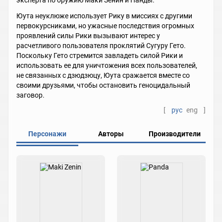
эксперта по оружию Маки Зенин и Панды.
Юута неуклюже использует Рику в миссиях с другими
первокурсниками, но ужасные последствия огромных
проявлений силы Рики вызывают интерес у
расчетливого пользователя проклятий Сугуру Гето.
Поскольку Гето стремится завладеть силой Рики и
использовать ее для уничтожения всех пользователей,
не связанных с дзюдзюцу, Юута сражается вместе со
своими друзьями, чтобы остановить геноцидальный
заговор.
[
рус
eng
]
Персонажи
Авторы
Производители