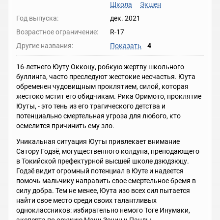
Школа
Экшен
Год выпуска:
дек. 2021
Возрастное ограничение:
R-17
Другие названия:
Показать
4
16-летнего Юуту Оккоцу, робкую жертву школьного
буллинга, часто преследуют жестокие несчастья. Юута
обременен чудовищным проклятием, силой, которая
жестоко мстит его обидчикам. Рика Оримото, проклятие
Юуты, - это тень из его трагического детства и
потенциально смертельная угроза для любого, кто
осмелится причинить ему зло.
Уникальная ситуация Юуты привлекает внимание
Сатору Годзё, могущественного колдуна, преподающего
в Токийской префектурной высшей школе дзюдзюцу.
Годзё видит огромный потенциал в Юуте и надеется
помочь мальчику направить свое смертельное бремя в
силу добра. Тем не менее, Юута изо всех сил пытается
найти свое место среди своих талантливых
одноклассников: избирательно немого Тоге Инумаки,