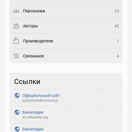
Выберите статус
Персонажи
29
Закладка
Авторы
40
Рейтинг
Производители
1
Выберите рейтинг
Связанное
4
Реакция
Выберите реакцию
Ссылки
Официальный сайт
jujutsukaisen-movie.jp
Википедия
en.wikipedia.org
Википедия