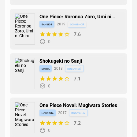
One Piece: Roronoa Zoro, Umi ni
Chiru
ваншот
2019
основной
7.6
0
Shokugeki no Sanji
манга
2018
побочный
7.1
0
One Piece Novel: Mugiwara Stories
новелла
2017
побочный
7.2
0