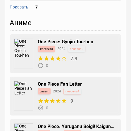
Показать
7
One Piece Party
Аниме
манга
2014
основной
7.3
0
One Piece: Gyojin Tou-hen
tv сериал
2024
основной
7.9
Jisshoku! Akuma no Mi!!
0
ваншот
2011
побочный
6.8
0
One Piece Fan Letter
спешл
2024
побочный
9
Cross Epoch
0
ваншот
2006
основной
6.5
0
One Piece: Yuruganu Seigi! Kaigun