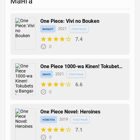
Манга
One Piece: Vivi no Bouken
ваншот
2021
побочный
7.4
0
One Piece 1000-wa Kinen! Tokubetsu
Bangai-hen
манга
2021
побочный
6.6
0
One Piece Novel: Heroines
новелла
2019
побочный
7.1
0