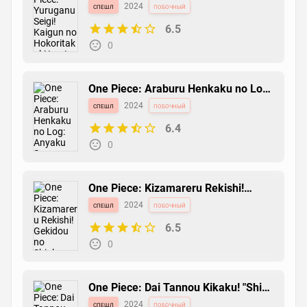
no Hokoritakaki Log!
спешл
2024
побочный
6.5
One Piece: Mugiwara Daigekijou
0
манга
2005
основной
7.3
0
One Piece: Araburu Henkaku no Log:
Anyaku Suru Kakumeigun!
спешл
2024
побочный
6.4
One Piece: Loguetown-hen
0
новелла
2000
основной
7.1
0
One Piece: Kizamareru Rekishi!
Gekidou no Shinkyuu Yonkou!
спешл
2024
побочный
6.5
One Piece: Taose! Kaizoku Ganzack
0
новелла
1999
основной
6.7
0
One Piece: Dai Tannou Kikaku! "Shi
no Gekai" Trafalgar Law
спешл
2024
побочный