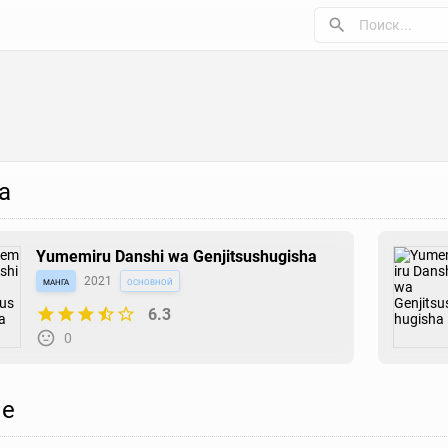
а
Yumemiru Danshi wa Genjitsushugisha
манга
2021
основной
6.3
0
е