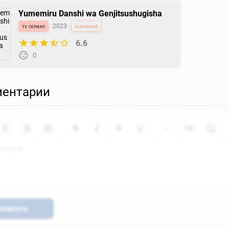
Yumemiru Danshi wa Genjitsushugisha
tv сериал
2023
основной
6.6
0
ентарии
аписать