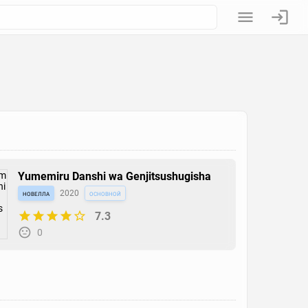
Yumemiru Danshi wa Genjitsushugisha
новелла
2020
основной
7.3
0