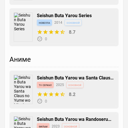
Seishun Buta Yarou Series
новелла
2014
основной
8.7
0
Аниме
Seishun Buta Yarou wa Santa Claus
no Yume wo Minai
tv сериал
2025
основной
8.2
0
Seishun Buta Yarou wa Randoseru
Girl no Yume wo Minai
фильм
2023
основной