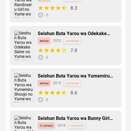
8.3
0
Seishun Buta Yarou wa Odekake
Sister no Yume wo Minai
фильм
2023
основной
7.8
0
Seishun Buta Yarou wa Yumemiru
Shoujo no Yume wo Minai
фильм
2019
основной
8.6
0
Seishun Buta Yarou wa Bunny Girl
Senpai no Yume wo Minai
tv сериал
2018
основной