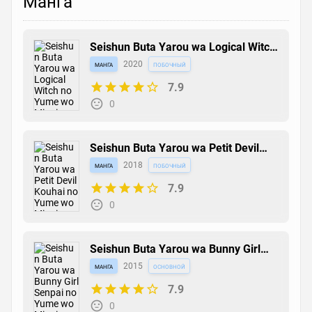
Манга
Seishun Buta Yarou wa Logical Witch
no Yume wo Minai
манга
2020
побочный
7.9
0
Seishun Buta Yarou wa Petit Devil
Kouhai no Yume wo Minai
манга
2018
побочный
7.9
0
Seishun Buta Yarou wa Bunny Girl
Senpai no Yume wo Minai
манга
2015
основной
7.9
0