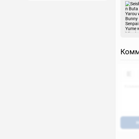
Комм
Н