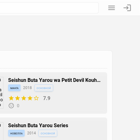
Seishun Buta Yarou wa Petit Devil Kouhai
no Yume wo Minai
манга
2018
основной
7.9
0
Seishun Buta Yarou Series
новелла
2014
основной