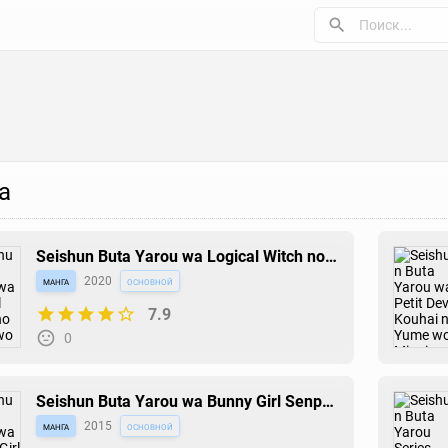
а
Seishun Buta Yarou wa Logical Witch no
Yume wo Minai
манга
2020
основной
7.9
0
Seishun Buta Yarou wa Bunny Girl Senpai
no Yume wo Minai
манга
2015
основной