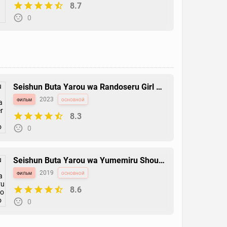
8.7
0
Seishun Buta Yarou wa Randoseru Girl no
Yume wo Minai
фильм
2023
основной
8.3
0
Seishun Buta Yarou wa Yumemiru Shoujo
no Yume wo Minai
фильм
2019
основной
8.6
0