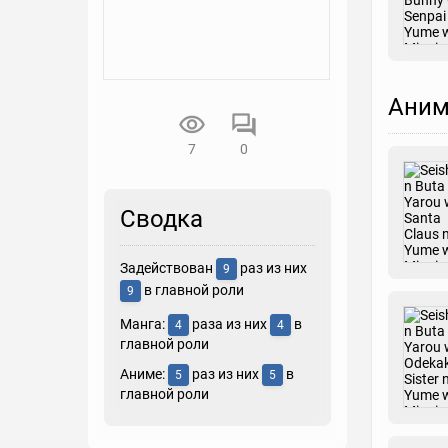
Аним
7
0
Сводка
Задействован
раз из них
9
в главной роли
9
Манга:
раза из них
в
4
4
главной роли
Аниме:
раз из них
в
5
5
главной роли