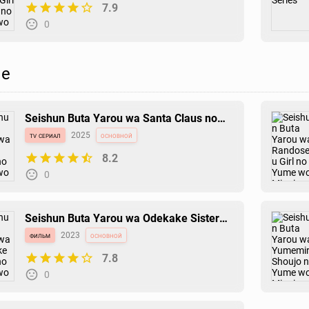
7.9
0
е
Seishun Buta Yarou wa Santa Claus no
Yume wo Minai
tv сериал
2025
основной
8.2
0
Seishun Buta Yarou wa Odekake Sister
no Yume wo Minai
фильм
2023
основной
7.8
0