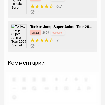
6.7
0
Toriko: Jump Super Anime Tour 2009
Special
спешл
2009
основной
7
0
Комментарии