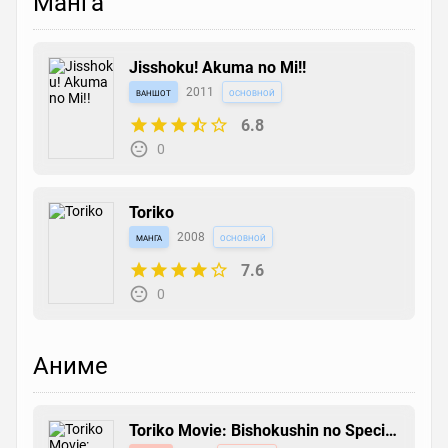
Манга
Jisshoku! Akuma no Mi!!
ваншот
2011
основной
6.8
0
Toriko
манга
2008
основной
7.6
0
Аниме
Toriko Movie: Bishokushin no Special