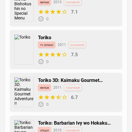
Menu
фильм
2013
основной
7.1
0
Toriko
tv сериал
2011
основной
7.5
0
Toriko 3D: Kaimaku Gourmet
Adventure!!
фильм
2011
побочный
6.7
0
Toriko: Barbarian Ivy wo Hokaku
Seyo!
спешл
2010
основной