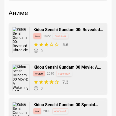
Аниме
Kidou Senshi Gundam 00: Revealed
Chronicle
ona
2022
основной
5.6
0
Kidou Senshi Gundam 00 Movie: A
Wakening of the Trailblazer
фильм
2010
побочный
7.3
0
Kidou Senshi Gundam 00 Special
Edition
ova
2009
основной