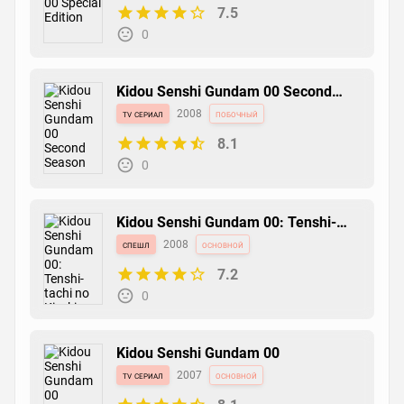
7.5
0
Kidou Senshi Gundam 00 Second
Season
tv сериал
2008
побочный
8.1
0
Kidou Senshi Gundam 00: Tenshi-
tachi no Kiseki
спешл
2008
основной
7.2
0
Kidou Senshi Gundam 00
tv сериал
2007
основной