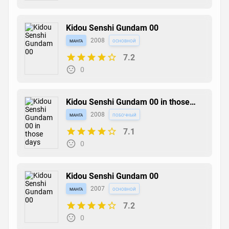
Kidou Senshi Gundam 00
манга
2008
основной
7.2
0
Kidou Senshi Gundam 00 in those
days
манга
2008
побочный
7.1
0
Kidou Senshi Gundam 00
манга
2007
основной
7.2
0