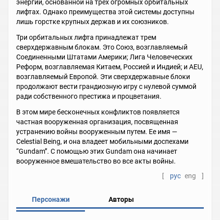
энергии, основанной на трех огромных орбитальных
лифтах. Однако преимущества этой системы доступны
лишь горстке крупных держав и их союзников.
Три орбитальных лифта принадлежат трем
сверхдержавным блокам. Это Союз, возглавляемый
Соединенными Штатами Америки; Лига Человеческих
Реформ, возглавляемая Китаем, Россией и Индией; и AEU,
возглавляемый Европой. Эти сверхдержавные блоки
продолжают вести грандиозную игру с нулевой суммой
ради собственного престижа и процветания.
В этом мире бесконечных конфликтов появляется
частная вооруженная организация, посвященная
устранению войны вооруженным путем. Ее имя —
Celestial Being, и она владеет мобильными доспехами
“Gundam”. С помощью этих Gundam она начинает
вооруженное вмешательство во все акты войны.
[
рус
eng
]
Персонажи
Авторы