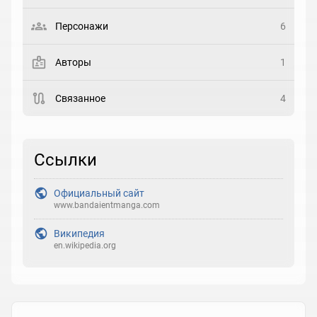
Выберите статус
Персонажи
6
Закладка
Авторы
1
Рейтинг
Связанное
4
Выберите рейтинг
Реакция
Ссылки
Выберите реакцию
Официальный сайт
www.bandaientmanga.com
Википедия
en.wikipedia.org