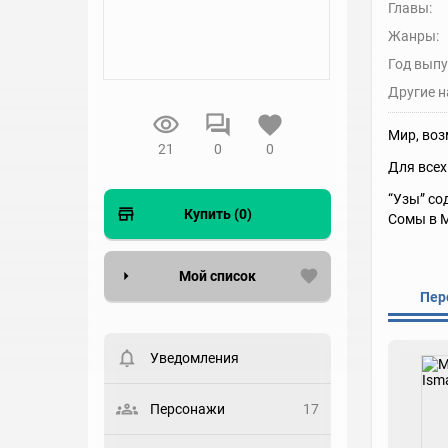
Главы:
Жанры:
Год выпу
Другие н
Мир, воз
21
0
0
Для всех
“Узы” со
Купить (0)
Сомы в М
Мой список
Пер
Вести список могут только
зарегистрированные
пользователи. Хотите
Уведомления
зарегистрироваться?
Статус
Персонажи
17
Выберите статус