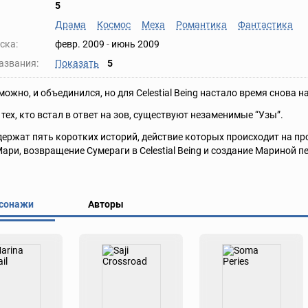
5
Драма
Космос
Меха
Романтика
Фантастика
ска:
февр. 2009
-
июнь 2009
азвания:
Показать
5
можно, и объединился, но для Celestial Being настало время снова 
 тех, кто встал в ответ на зов, существуют незаменимые “Узы”.
держат пять коротких историй, действие которых происходит на п
ари, возвращение Сумераги в Celestial Being и создание Мариной п
сонажи
Авторы