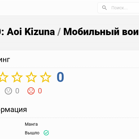
: Aoi Kizuna
/
Мобильный воин
инг
0
0
0
рмация
Манга
Вышло