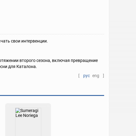
начать свои интервенции.
ротяжении второго сезона, включая превращение
есни для Каталона.
[
рус
eng
]