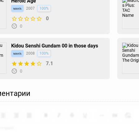
Heroic Age
манга
2007
100%
0
0
Kidou Senshi Gundam 00 in those days
манга
2008
100%
7.1
0
ентарии