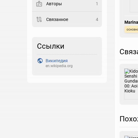
Авторы
1
Закладка
Связанное
4
Marina
Рейтинг
основн
Выберите рейтинг
Ссылки
Реакция
Связ
Выберите реакцию
Википедия
en.wikipedia.org
Похо