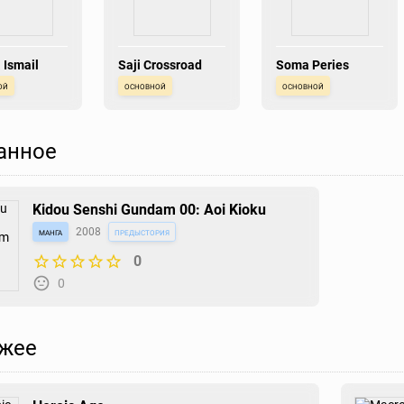
 Ismail
Saji Crossroad
Soma Peries
ой
основной
основной
анное
Kidou Senshi Gundam 00: Aoi Kioku
манга
2008
предыстория
0
0
жее