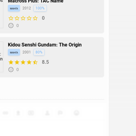
Macross Plus: TAC Name
манга
2012
100%
0
0
Kidou Senshi Gundam: The Origin
манга
2001
80%
8.5
0