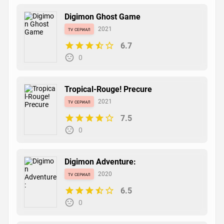
Digimon Ghost Game
tv сериал
2021
6.7
0
Tropical-Rouge! Precure
tv сериал
2021
7.5
0
Digimon Adventure:
tv сериал
2020
6.5
0