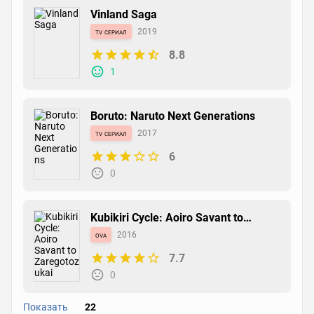
Vinland Saga
tv сериал
2019
8.8
1
Boruto: Naruto Next Generations
tv сериал
2017
6
0
Kubikiri Cycle: Aoiro Savant to
Zaregotozukai
ova
2016
7.7
0
Показать
22