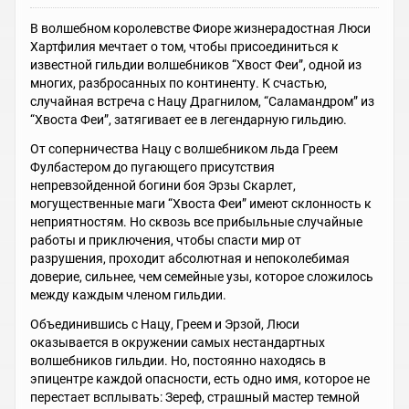
В волшебном королевстве Фиоре жизнерадостная Люси
Хартфилия мечтает о том, чтобы присоединиться к
известной гильдии волшебников “Хвост Феи”, одной из
многих, разбросанных по континенту. К счастью,
случайная встреча с Нацу Драгнилом, “Саламандром” из
“Хвоста Феи”, затягивает ее в легендарную гильдию.
От соперничества Нацу с волшебником льда Греем
Фулбастером до пугающего присутствия
непревзойденной богини боя Эрзы Скарлет,
могущественные маги “Хвоста Феи” имеют склонность к
неприятностям. Но сквозь все прибыльные случайные
работы и приключения, чтобы спасти мир от
разрушения, проходит абсолютная и непоколебимая
доверие, сильнее, чем семейные узы, которое сложилось
между каждым членом гильдии.
Объединившись с Нацу, Греем и Эрзой, Люси
оказывается в окружении самых нестандартных
волшебников гильдии. Но, постоянно находясь в
эпицентре каждой опасности, есть одно имя, которое не
перестает всплывать: Зереф, страшный мастер темной