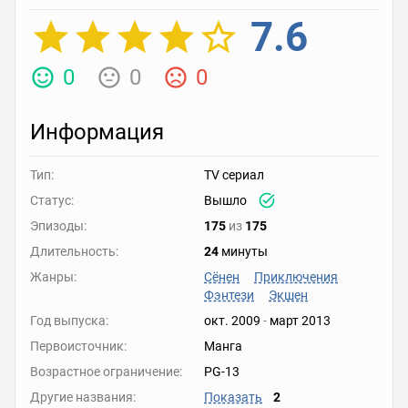
7.6
0
0
0
Информация
Тип:
TV сериал
Статус:
Вышло
Эпизоды:
175
из
175
Длительность:
24
минуты
Жанры:
Сёнен
Приключения
Фэнтези
Экшен
Год выпуска:
окт. 2009
-
март 2013
Первоисточник:
Манга
Возрастное ограничение:
PG-13
Другие названия:
Показать
2