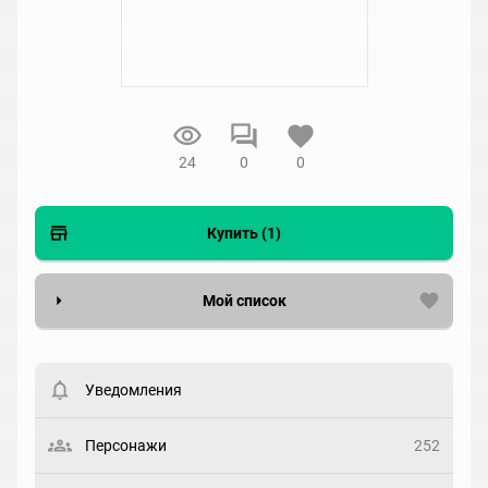
24
0
0
Купить (1)
Мой список
Вести список могут только зарегистрированные
пользователи. Хотите
зарегистрироваться?
Уведомления
Статус
Выберите статус
Персонажи
252
Закладка