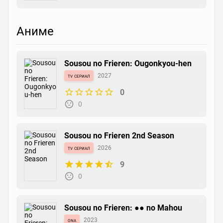
Аниме
Sousou no Frieren: Ougonkyou-hen
tv сериал
2027
0
0
Sousou no Frieren 2nd Season
tv сериал
2026
9
0
Sousou no Frieren: ●● no Mahou
ona
2023