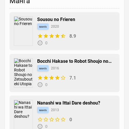
Манга
Sousou no Frieren
манга
2020
8.9
0
Bocchi Hakase to Robot Shoujo no
Zetsubouteki Utopia
манга
2016
7.1
0
Nanashi wa Ittai Dare deshou?
манга
2013
0
0