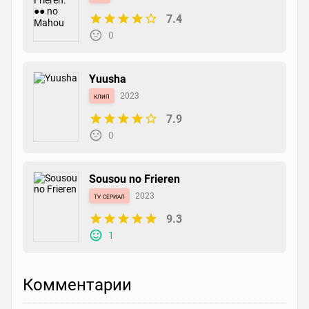
7.4
0
Yuusha
клип
2023
7.9
0
Sousou no Frieren
tv сериал
2023
9.3
1
Комментарии