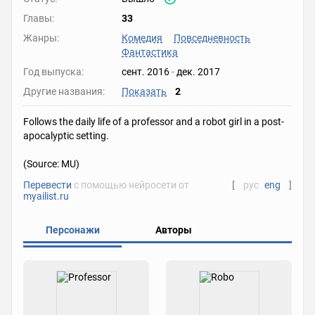
Главы:
33
Жанры:
Комедия
Повседневность
Фантастика
Год выпуска:
сент. 2016
-
дек. 2017
Другие названия:
Показать
2
Follows the daily life of a professor and a robot girl in a post-
apocalyptic setting.
(Source: MU)
Перевести
с помощью нейросети от
[
рус
eng
]
myailist.ru
Персонажи
Авторы