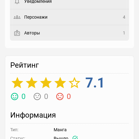
Уведомления
Статус
Выберите статус
Персонажи
4
Закладка
Авторы
1
Рейтинг
Выберите рейтинг
Рейтинг
Реакция
Выберите реакцию
7.1
0
0
0
Информация
Тип:
Манга
Статус:
Вышло