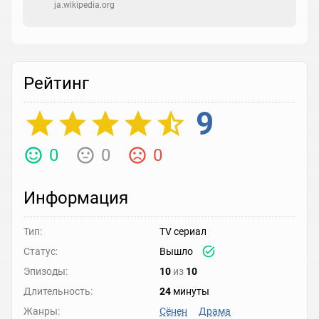
ja.wikipedia.org
Рейтинг
9
0
0
0
Информация
Тип:
TV сериал
Статус:
Вышло
Эпизоды:
10
из
10
Длительность:
24
минуты
Жанры:
Сёнен
Драма