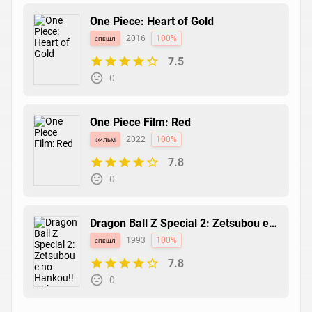
One Piece: Heart of Gold
спешл
2016
100%
7.5
0
One Piece Film: Red
фильм
2022
100%
7.8
0
Dragon Ball Z Special 2: Zetsubou e
no Hankou!! Nokosareta Chousenshi
спешл
1993
100%
- Gohan to Trunks
7.8
0