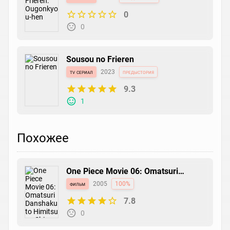
0
0
Sousou no Frieren
tv сериал
2023
предыстория
9.3
1
Похожее
One Piece Movie 06: Omatsuri
Danshaku to Himitsu no Shima
фильм
2005
100%
7.8
0