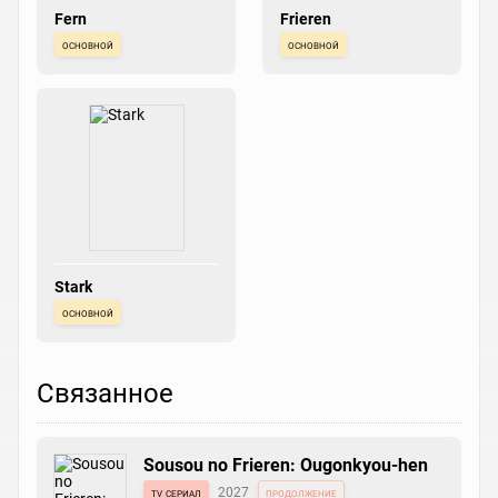
Fern
Frieren
основной
основной
Stark
основной
Связанное
Sousou no Frieren: Ougonkyou-hen
tv сериал
2027
продолжение