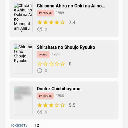
Chiisana Ahiru no Ooki na Ai no
Monogatari: Ahiru no Kwak
tv сериал
1989
7.4
0
Shirahata no Shoujo Ryuuko
фильм
1988
0
0
Doctor Chichibuyama
tv сериал
1988
5.5
0
Показать
12