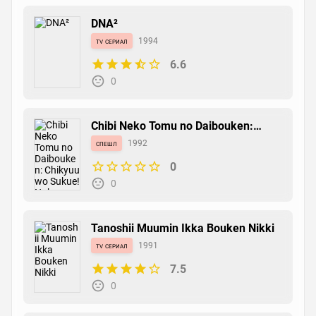
DNA²
tv сериал
1994
6.6
0
Chibi Neko Tomu no Daibouken:
Chikyuu wo Sukue! Nakama-tachi
спешл
1992
0
0
Tanoshii Muumin Ikka Bouken Nikki
tv сериал
1991
7.5
0