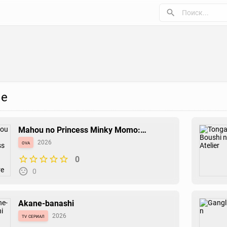
е
Mahou no Princess Minky Momo:
Akogare no Yume e - Magokoro no Duo
ova
2026
0
0
Akane-banashi
tv сериал
2026