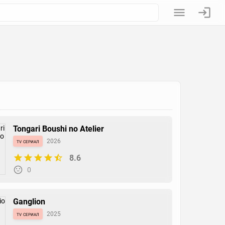
Tongari Boushi no Atelier
tv сериал
2026
8.6
0
Ganglion
tv сериал
2025