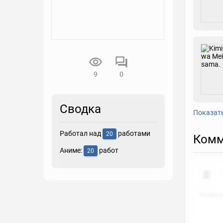
9
0
Сводка
Показат
Работал над
работами
20
Комм
Аниме:
работ
20